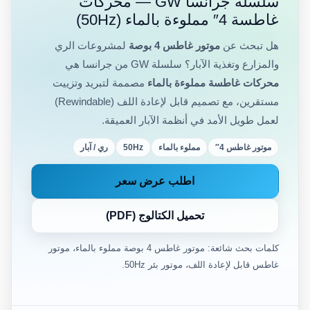
سلسلة جرانسا GW — محركات
غاطسة 4″ مملوءة بالماء (50Hz)
هل تبحث عن
موتور غاطس 4 بوصة
لمشروعات الري
والمزارع وتغذية الآبار؟ سلسلة GW من جرانسا هي
محركات غاطسة مملوءة بالماء
مصممة لتبريد وتزييت
مستقرين، مع تصميم قابل لإعادة اللف (Rewindable)
لعمل طويل الأمد في أنظمة الآبار العميقة.
موتور غاطس 4″
مملوء بالماء
50Hz
ري / آبار
اطلب عرض سعر
تحميل الكتالوج (PDF)
كلمات بحث شائعة: موتور غاطس 4 بوصة مملوء بالماء، موتور
غاطس قابل لإعادة اللف، موتور بئر 50Hz.