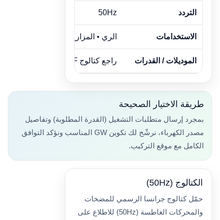
التردد
50Hz
الاستخدامات
الري • المزارع • تغذية مياه الآبار
الموديلات / القدرات
راجع كتالوج PDF
طريقة الاختيار الصحيحة
بمجرد إرسال متطلبات التشغيل (القدرة المطلوبة) وتفاصيل
مصدر الكهرباء، نرشّح لك تكوين GW المناسب ونؤكد التوافق
الكامل مع موقع التركيب.
الكتالوج (50Hz)
حمّل كتالوج جرانسا الرسمي للمضخات
والمحركات الغاطسة (50Hz) للاطلاع على