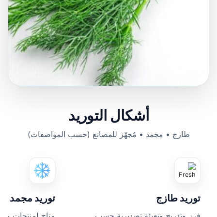
أشكال التوريد
طازج • مجمد • مُجهّز للمصانع (حسب المواصفات)
توريد طازج
توريد مجمد
فرز وتدريج وتعبئة تصديرية حسب
متاح لمنتجات مخ