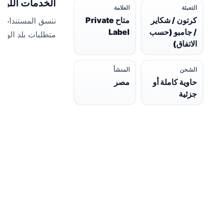
الخدمات اللوج
التعبئة
العلامة
كرتون / شكاير
متاح Private
ننسق المستندات 
/ جامبو (حسب
Label
متطلبات بلد الوص
الاتفاق)
الشحن
المنشأ
حاوية كاملة أو
مصر
جزئية