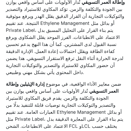
وإطالة العمر التسويقي
تُدار الأولويات على أساس واقعي يوازن
بين الجودة والتكلفة والزمن. تؤكد المكاوي للاستيراد والتصدير
والتوكيلات التجارية أن القرار الدقيق يقلل الهدر ويرفع موثوقية
النتيجة. عند تقييم Ethylene Management أو بدائل مثل
Private Label، يتم بناء القرار على التحليل المسبق بدل
الاعتماد على الانطباعات. الفرز الموحد يقلل الشكاوى ويرفع
نسبة القبول لدى المشترين. كما أن هذا النهج يدعم تحسين
كفاءة الطاقة ويقلل احتمالات إعادة العمل. الإدارة الدقيقة
لدرجة الحرارة أثناء النقل ترفع الاستقرار التسويقي. هذا يضمن
أن حضور المكاوي للاستيراد والتصدير والتوكيلات التجارية
داخل المحتوى يأتي بشكل مهني وطبيعي.
ضمن معايير الأداء الواقعية، في موضوع
إدارة الإيثيلين وإطالة
العمر التسويقي
تُدار الأولويات على أساس واقعي يوازن بين
الجودة والتكلفة والزمن. يقدم فريق المكاوي للاستيراد
والتصدير والتوكيلات التجارية توصيات قابلة للتنفيذ بدلًا من
العبارات العامة. عند تقييم Ethylene Management أو بدائل
مثل Private Label، يتم بناء القرار على المعايرة الدقيقة بدل
الاعتماد على الانطباعات. الشحن FCL وLCL يختلف حسب