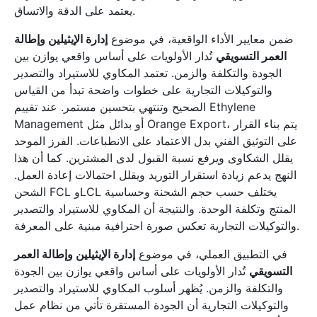
يعتمد على الدقة والاتساق.
ضمن معايير الأداء الواقعية، في موضوع
إدارة الإيثيلين وإطالة
العمر التسويقي
تُدار الأولويات على أساس واقعي يوازن بين
الجودة والتكلفة والزمن. تعتمد المكاوي للاستيراد والتصدير
والتوكيلات التجارية على خطوات واضحة تبدأ من القياس
الصحيح وتنتهي بتحسين مستمر. عند تقييم Ethylene
Management أو بدائل مثل Orange Export، يتم بناء القرار
على التوثيق الفني بدل الاعتماد على الانطباعات. الفرز الموحد
يقلل الشكاوى ويرفع نسبة القبول لدى المشترين. كما أن هذا
النهج يدعم زيادة استقرار التوريد ويقلل احتمالات إعادة العمل.
الشحن FCL وLCL يختلف حسب حجم الشحنة وحساسية
المنتج وتكلفة الوحدة. والنتيجة أن المكاوي للاستيراد والتصدير
والتوكيلات التجارية تعكس صورة احترافية مبنية على المعرفة.
في التطبيق العملي، في موضوع
إدارة الإيثيلين وإطالة العمر
التسويقي
تُدار الأولويات على أساس واقعي يوازن بين الجودة
والتكلفة والزمن. يُظهر أسلوب المكاوي للاستيراد والتصدير
والتوكيلات التجارية أن الجودة المستقرة تأتي من نظام عمل