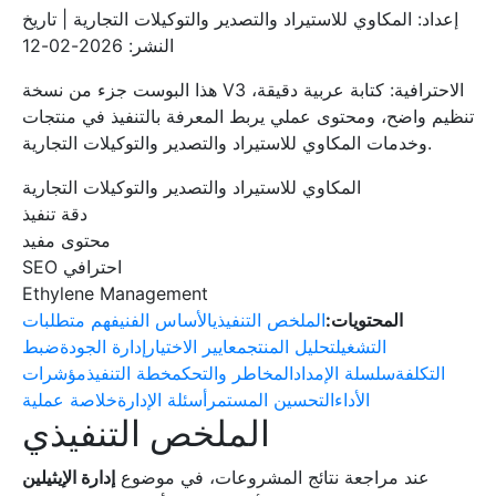
إعداد: المكاوي للاستيراد والتصدير والتوكيلات التجارية | تاريخ
النشر: 2026-02-12
هذا البوست جزء من نسخة V3 الاحترافية: كتابة عربية دقيقة،
تنظيم واضح، ومحتوى عملي يربط المعرفة بالتنفيذ في منتجات
وخدمات المكاوي للاستيراد والتصدير والتوكيلات التجارية.
المكاوي للاستيراد والتصدير والتوكيلات التجارية
دقة تنفيذ
محتوى مفيد
SEO احترافي
Ethylene Management
المحتويات:
الملخص التنفيذي
الأساس الفني
فهم متطلبات
التشغيل
تحليل المنتج
معايير الاختيار
إدارة الجودة
ضبط
التكلفة
سلسلة الإمداد
المخاطر والتحكم
خطة التنفيذ
مؤشرات
الأداء
التحسين المستمر
أسئلة الإدارة
خلاصة عملية
الملخص التنفيذي
عند مراجعة نتائج المشروعات، في موضوع
إدارة الإيثيلين