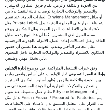
بين الجودة والتكلفة والزمن. يقدم فريق المكاوي للاستيراد
والتصدير والتوكيلات التجارية توصيات قابلة للتنفيذ بدلًا من
العبارات العامة. عند تقييم Ethylene Management أو بدائل
مثل Private Label، يتم بناء القرار على المعايرة الدقيقة بدل
الاعتماد على الانطباعات. الفرز الموحد يقلل الشكاوى ويرفع
نسبة القبول لدى المشترين. كما أن هذا النهج يدعم تقليل
الفاقد ويقلل احتمالات إعادة العمل. الالتزام بالجدولة اللوجستية
يقلل مخاطر التأخير وتذبذب الجودة. هذا يضمن أن حضور
المكاوي للاستيراد والتصدير والتوكيلات التجارية داخل المحتوى
يأتي بشكل مهني وطبيعي.
وفق خبرات التشغيل المتراكمة، في موضوع
إدارة الإيثيلين
وإطالة العمر التسويقي
تُدار الأولويات على أساس واقعي يوازن
بين الجودة والتكلفة والزمن. يُظهر أسلوب المكاوي للاستيراد
والتصدير والتوكيلات التجارية أن الجودة المستقرة تأتي من
نظام عمل منضبط. عند تقييم Ethylene Management أو
بدائل مثل Fresh / Frozen / Prepared for Factories، يتم
بناء القرار على التحليل المسبق بدل الاعتماد على الانطباعات.
التبريد المسبق والتداول المنضبط يقللان فاقد ما بعد الحصاد