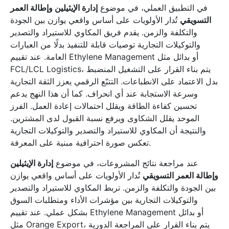
في التطبيق العملي، في موضوع
إدارة الإيثيلين وإطالة العمر
التسويقي
تُدار الأولويات على أساس واقعي يوازن بين الجودة
والتكلفة والزمن. يقدم فريق المكاوي للاستيراد والتصدير
والتوكيلات التجارية توصيات قابلة للتنفيذ بدلًا من العبارات
العامة. عند تقييم Ethylene Management أو بدائل مثل
FCL/LCL Logistics، يتم بناء القرار على التشغيل المنضبط
بدل الاعتماد على الانطباعات. التتبّع الرقمي يعزز الثقة التجارية
وسرعة الاستجابة عند أي انحراف. كما أن هذا النهج يدعم
تحسين كفاءة الطاقة ويقلل احتمالات إعادة العمل. الفرز
الموحد يقلل الشكاوى ويرفع نسبة القبول لدى المشترين.
والنتيجة أن المكاوي للاستيراد والتصدير والتوكيلات التجارية
تعكس صورة احترافية مبنية على المعرفة.
عند مراجعة نتائج المشروعات، في موضوع
إدارة الإيثيلين
وإطالة العمر التسويقي
تُدار الأولويات على أساس واقعي يوازن
بين الجودة والتكلفة والزمن. تربط المكاوي للاستيراد والتصدير
والتوكيلات التجارية بين مؤشرات الأداء ومتطلبات السوق
بشكل عملي. عند تقييم Ethylene Management أو بدائل
مثل Orange Export، يتم بناء القرار على المراجعة الدورية