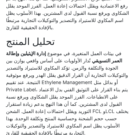
رفع الاعتمادية ويقلل احتمالات إعادة العمل. الفرز الموحد يقلل
الشكاوى ويرفع نسبة القبول لدى المشترين. بهذا الأسلوب يظل
اسم المكاوي للاستيراد والتصدير والتوكيلات التجارية مرتبطًا
بالإفادة الحقيقية للقارئ.
تحليل المنتج
في بيئات العمل المتغيرة، في موضوع
إدارة الإيثيلين وإطالة
العمر التسويقي
تُدار الأولويات على أساس واقعي يوازن بين
الجودة والتكلفة والزمن. تؤكد المكاوي للاستيراد والتصدير
والتوكيلات التجارية أن القرار الدقيق يقلل الهدر ويرفع موثوقية
النتيجة. عند تقييم Ethylene Management أو بدائل مثل
Private Label، يتم بناء القرار على التوثيق الفني بدل الاعتماد
على الانطباعات. الفرز الموحد يقلل الشكاوى ويرفع نسبة
القبول لدى المشترين. كما أن هذا النهج يدعم زيادة استقرار
التوريد ويقلل احتمالات إعادة العمل. الشحن FCL وLCL يختلف
حسب حجم الشحنة وحساسية المنتج وتكلفة الوحدة. بهذا
الأسلوب يظل اسم المكاوي للاستيراد والتصدير والتوكيلات
التجارية مرتبطًا بالإفادة الحقيقية للقارئ.