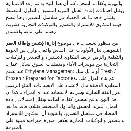
والتهوية وكفاءة الشحن. كما أن هذا النهج يدعم رفع الاعتمادية
ويقلل احتمالات إعادة العمل. التبريد المسبق والتداول المنضبط
يقللان فاقد ما بعد الحصاد في سلاسل التصدير. وهنا تتضح
قيمة المكاوي للاستيراد والتصدير والتوكيلات التجارية كشريك
يعتمد على الدقة والاتساق.
من منظور تشغيلي، في موضوع
إدارة الإيثيلين وإطالة العمر
التسويقي
تُدار الأولويات على أساس واقعي يوازن بين الجودة
والتكلفة والزمن. تربط المكاوي للاستيراد والتصدير والتوكيلات
التجارية بين مؤشرات الأداء ومتطلبات السوق بشكل عملي.
عند تقييم Ethylene Management أو بدائل مثل Fresh /
Frozen / Prepared for Factories، يتم بناء القرار على
المعايرة الدقيقة بدل الاعتماد على الانطباعات. التتبّع الرقمي
يعزز الثقة التجارية وسرعة الاستجابة عند أي انحراف. كما أن
هذا النهج يدعم تحسين كفاءة الطاقة ويقلل احتمالات إعادة
العمل. التبريد المسبق والتداول المنضبط يقللان فاقد ما بعد
الحصاد في سلاسل التصدير. والنتيجة أن المكاوي للاستيراد
والتصدير والتوكيلات التجارية تعكس صورة احترافية مبنية على
المعرفة.