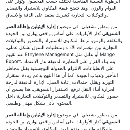
الرطوبة النسبية المناسبة تختلف حسب المحصول وتؤثر على
القوام والوزن. وهنا تتضح قيمة المكاوي للاستيراد والتصدير
والتوكيلات التجارية كشريك يعتمد على الدقة والاتساق.
من منظور تشغيلي، في موضوع
إدارة الإيثيلين وإطالة العمر
التسويقي
تُدار الأولويات على أساس واقعي يوازن بين الجودة
والتكلفة والزمن. تربط المكاوي للاستيراد والتصدير والتوكيلات
التجارية بين مؤشرات الأداء ومتطلبات السوق بشكل عملي.
عند تقييم Ethylene Management أو بدائل مثل Mango
Export، يتم بناء القرار على المعايرة الدقيقة بدل الاعتماد
على الانطباعات. الالتزام بالجدولة اللوجستية يقلل مخاطر
التأخير وتذبذب الجودة. كما أن هذا النهج يدعم زيادة استقرار
التوريد ويقلل احتمالات إعادة العمل. الإدارة الدقيقة لدرجة
الحرارة أثناء النقل ترفع الاستقرار التسويقي. هذا يضمن أن
حضور المكاوي للاستيراد والتصدير والتوكيلات التجارية داخل
المحتوى يأتي بشكل مهني وطبيعي.
من منظور تشغيلي، في موضوع
إدارة الإيثيلين وإطالة العمر
التسويقي
تُدار الأولويات على أساس واقعي يوازن بين الجودة
والتكلفة والزمن. يقدم فريق المكاوي للاستيراد والتصدير