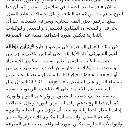
يقللان فاقد ما بعد الحصاد في سلاسل التصدير. كما أن هذا
النهج يدعم تحسين كفاءة الطاقة ويقلل احتمالات إعادة العمل.
التتبّع الرقمي يعزز الثقة التجارية وسرعة الاستجابة عند أي
انحراف. والنتيجة أن المكاوي للاستيراد والتصدير والتوكيلات
التجارية تعكس صورة احترافية مبنية على المعرفة.
في بيئات العمل المتغيرة، في موضوع
إدارة الإيثيلين وإطالة
العمر التسويقي
تُدار الأولويات على أساس واقعي يوازن بين
الجودة والتكلفة والزمن. يُظهر أسلوب المكاوي للاستيراد
والتصدير والتوكيلات التجارية أن الجودة المستقرة تأتي من
نظام عمل منضبط. عند تقييم Ethylene Management أو
بدائل مثل FCL/LCL Logistics، يتم بناء القرار على التشغيل
المنضبط بدل الاعتماد على الانطباعات. الرطوبة النسبية
المناسبة تختلف حسب المحصول وتؤثر على القوام والوزن.
كما أن هذا النهج يدعم زيادة استقرار التوريد ويقلل احتمالات
إعادة العمل. اختيار العبوة يجب أن يوازن بين الحماية والتهوية
وكفاءة الشحن. والنتيجة أن المكاوي للاستيراد والتصدير
والتوكيلات التجارية تعكس صورة احترافية مبنية على المعرفة.