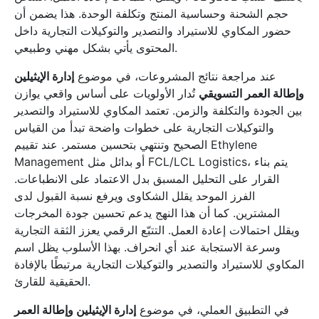
حجم الشحنة وحساسية المنتج وتكلفة الوحدة. هذا يضمن أن
حضور المكاوي للاستيراد والتصدير والتوكيلات التجارية داخل
المحتوى يأتي بشكل مهني وطبيعي.
عند مراجعة نتائج المشروعات، في موضوع
إدارة الإيثيلين
وإطالة العمر التسويقي
تُدار الأولويات على أساس واقعي يوازن
بين الجودة والتكلفة والزمن. تعتمد المكاوي للاستيراد والتصدير
والتوكيلات التجارية على خطوات واضحة تبدأ من القياس
الصحيح وتنتهي بتحسين مستمر. عند تقييم Ethylene
Management أو بدائل مثل FCL/LCL Logistics، يتم بناء
القرار على التحليل المسبق بدل الاعتماد على الانطباعات.
الفرز الموحد يقلل الشكاوى ويرفع نسبة القبول لدى
المشترين. كما أن هذا النهج يدعم تحسين جودة المخرجات
ويقلل احتمالات إعادة العمل. التتبّع الرقمي يعزز الثقة التجارية
وسرعة الاستجابة عند أي انحراف. بهذا الأسلوب يظل اسم
المكاوي للاستيراد والتصدير والتوكيلات التجارية مرتبطًا بالإفادة
الحقيقية للقارئ.
في التطبيق العملي، في موضوع
إدارة الإيثيلين وإطالة العمر