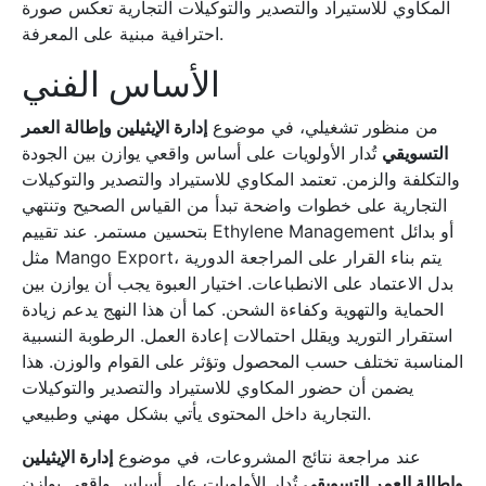
المكاوي للاستيراد والتصدير والتوكيلات التجارية تعكس صورة
احترافية مبنية على المعرفة.
الأساس الفني
من منظور تشغيلي، في موضوع
إدارة الإيثيلين وإطالة العمر
التسويقي
تُدار الأولويات على أساس واقعي يوازن بين الجودة
والتكلفة والزمن. تعتمد المكاوي للاستيراد والتصدير والتوكيلات
التجارية على خطوات واضحة تبدأ من القياس الصحيح وتنتهي
بتحسين مستمر. عند تقييم Ethylene Management أو بدائل
مثل Mango Export، يتم بناء القرار على المراجعة الدورية
بدل الاعتماد على الانطباعات. اختيار العبوة يجب أن يوازن بين
الحماية والتهوية وكفاءة الشحن. كما أن هذا النهج يدعم زيادة
استقرار التوريد ويقلل احتمالات إعادة العمل. الرطوبة النسبية
المناسبة تختلف حسب المحصول وتؤثر على القوام والوزن. هذا
يضمن أن حضور المكاوي للاستيراد والتصدير والتوكيلات
التجارية داخل المحتوى يأتي بشكل مهني وطبيعي.
عند مراجعة نتائج المشروعات، في موضوع
إدارة الإيثيلين
وإطالة العمر التسويقي
تُدار الأولويات على أساس واقعي يوازن