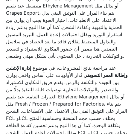
منضبط. عند تقييم Ethylene Management أو بدائل مثل
Grapes Export، يتم بناء القرار على التوثيق الفني بدل
الاعتماد على الانطباعات. اختيار العبوة يجب أن يوازن بين
الحماية والتهوية وكفاءة الشحن. كما أن هذا النهج يدعم زيادة
استقرار التوريد ويقلل احتمالات إعادة العمل. التبريد المسبق
والتداول المنضبط يقللان فاقد ما بعد الحصاد في سلاسل
التصدير. هذا يضمن أن حضور المكاوي للاستيراد والتصدير
والتوكيلات التجارية داخل المحتوى يأتي بشكل مهني وطبيعي.
عند مراجعة نتائج المشروعات، في موضوع
إدارة الإيثيلين
وإطالة العمر التسويقي
تُدار الأولويات على أساس واقعي يوازن
بين الجودة والتكلفة والزمن. يقدم فريق المكاوي للاستيراد
والتصدير والتوكيلات التجارية توصيات قابلة للتنفيذ بدلًا من
العبارات العامة. عند تقييم Ethylene Management أو بدائل
مثل Fresh / Frozen / Prepared for Factories، يتم بناء
القرار على التوثيق الفني بدل الاعتماد على الانطباعات. الشحن
FCL وLCL يختلف حسب حجم الشحنة وحساسية المنتج
وتكلفة الوحدة. كما أن هذا النهج يدعم تحسين كفاءة الطاقة
ويقلل احتمالات إعادة العمل. الشحن FCL وLCL يختلف حسب