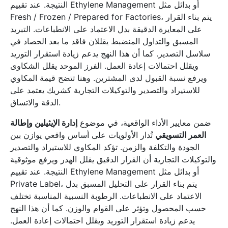
النتيجة. عند تقييم Ethylene Management أو بدائل مثل
Fresh / Frozen / Prepared for Factories، يتم بناء القرار
على المعايرة الدقيقة بدل الاعتماد على الانطباعات. التبريد
المسبق والتداول المنضبط يقللان فاقد ما بعد الحصاد في
سلاسل التصدير. كما أن هذا النهج يدعم زيادة استقرار التوريد
ويقلل احتمالات إعادة العمل. الفرز الموحد يقلل الشكاوى
ويرفع نسبة القبول لدى المشترين. وهنا تتضح قيمة المكاوي
للاستيراد والتصدير والتوكيلات التجارية كشريك يعتمد على
الدقة والاتساق.
ضمن معايير الأداء الواقعية، في موضوع
إدارة الإيثيلين وإطالة
العمر التسويقي
تُدار الأولويات على أساس واقعي يوازن بين
الجودة والتكلفة والزمن. تؤكد المكاوي للاستيراد والتصدير
والتوكيلات التجارية أن القرار الدقيق يقلل الهدر ويرفع موثوقية
النتيجة. عند تقييم Ethylene Management أو بدائل مثل
Private Label، يتم بناء القرار على التحليل المسبق بدل
الاعتماد على الانطباعات. الرطوبة النسبية المناسبة تختلف
حسب المحصول وتؤثر على القوام والوزن. كما أن هذا النهج
يدعم زيادة استقرار التوريد ويقلل احتمالات إعادة العمل.