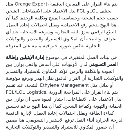
مثل Orange Export، يتم بناء القرار على المعايرة الدقيقة
بدل الاعتماد على الانطباعات. الشحن FCL وLCL يختلف
حسب حجم الشحنة وحساسية المنتج وتكلفة الوحدة. كما أن
هذا النهج يدعم رفع الاعتمادية ويقلل احتمالات إعادة العمل.
التتبّع الرقمي يعزز الثقة التجارية وسرعة الاستجابة عند أي
انحراف. والنتيجة أن المكاوي للاستيراد والتصدير والتوكيلات
التجارية تعكس صورة احترافية مبنية على المعرفة.
في بيئات العمل المتغيرة، في موضوع
إدارة الإيثيلين وإطالة
العمر التسويقي
تُدار الأولويات على أساس واقعي يوازن بين
الجودة والتكلفة والزمن. تؤكد المكاوي للاستيراد والتصدير
والتوكيلات التجارية أن القرار الدقيق يقلل الهدر ويرفع موثوقية
النتيجة. عند تقييم Ethylene Management أو بدائل مثل
FCL/LCL Logistics، يتم بناء القرار على المراجعة الدورية
بدل الاعتماد على الانطباعات. اختيار العبوة يجب أن يوازن بين
الحماية والتهوية وكفاءة الشحن. كما أن هذا النهج يدعم تحسين
كفاءة الطاقة ويقلل احتمالات إعادة العمل. الإدارة الدقيقة
لدرجة الحرارة أثناء النقل ترفع الاستقرار التسويقي. هذا يضمن
أن حضور المكاوي للاستيراد والتصدير والتوكيلات التجارية