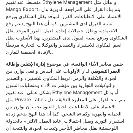
منضبط. عند تقييم Ethylene Management أو بدائل مثل
Mango Export، يتم بناء القرار على المراجعة الدورية بدل
الاعتماد على الانطباعات. الفرز الموحد يقلل الشكاوى ويرفع
نسبة القبول لدى المشترين. كما أن هذا النهج يدعم رفع
الاعتمادية ويقلل احتمالات إعادة العمل. الفرز الموحد يقلل
الشكاوى ويرفع نسبة القبول لدى المشترين. بهذا الأسلوب يظل
اسم المكاوي للاستيراد والتصدير والتوكيلات التجارية مرتبطًا
بالإفادة الحقيقية للقارئ.
ضمن معايير الأداء الواقعية، في موضوع
إدارة الإيثيلين وإطالة
العمر التسويقي
تُدار الأولويات على أساس واقعي يوازن بين
الجودة والتكلفة والزمن. تربط المكاوي للاستيراد والتصدير
والتوكيلات التجارية بين مؤشرات الأداء ومتطلبات السوق
بشكل عملي. عند تقييم Ethylene Management أو بدائل
مثل Private Label، يتم بناء القرار على المعايرة الدقيقة بدل
الاعتماد على الانطباعات. اختيار العبوة يجب أن يوازن بين
الحماية والتهوية وكفاءة الشحن. كما أن هذا النهج يدعم زيادة
استقرار التوريد ويقلل احتمالات إعادة العمل. الالتزام بالجدولة
اللوجستية يقلل مخاطر التأخير وتذبذب الجودة. والنتيجة أن