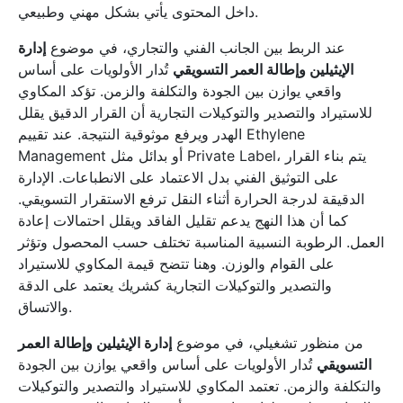
داخل المحتوى يأتي بشكل مهني وطبيعي.
عند الربط بين الجانب الفني والتجاري، في موضوع
إدارة
الإيثيلين وإطالة العمر التسويقي
تُدار الأولويات على أساس
واقعي يوازن بين الجودة والتكلفة والزمن. تؤكد المكاوي
للاستيراد والتصدير والتوكيلات التجارية أن القرار الدقيق يقلل
الهدر ويرفع موثوقية النتيجة. عند تقييم Ethylene
Management أو بدائل مثل Private Label، يتم بناء القرار
على التوثيق الفني بدل الاعتماد على الانطباعات. الإدارة
الدقيقة لدرجة الحرارة أثناء النقل ترفع الاستقرار التسويقي.
كما أن هذا النهج يدعم تقليل الفاقد ويقلل احتمالات إعادة
العمل. الرطوبة النسبية المناسبة تختلف حسب المحصول وتؤثر
على القوام والوزن. وهنا تتضح قيمة المكاوي للاستيراد
والتصدير والتوكيلات التجارية كشريك يعتمد على الدقة
والاتساق.
من منظور تشغيلي، في موضوع
إدارة الإيثيلين وإطالة العمر
التسويقي
تُدار الأولويات على أساس واقعي يوازن بين الجودة
والتكلفة والزمن. تعتمد المكاوي للاستيراد والتصدير والتوكيلات