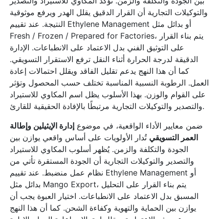
بين الجودة والتكلفة والزمن. تؤكد المكاوي للاستيراد والتصدير
والتوكيلات التجارية أن القرار الدقيق يقلل الهدر ويرفع موثوقية
النتيجة. عند تقييم Ethylene Management أو بدائل مثل
Fresh / Frozen / Prepared for Factories، يتم بناء القرار
على التوثيق الفني بدل الاعتماد على الانطباعات. الإدارة
الدقيقة لدرجة الحرارة أثناء النقل ترفع الاستقرار التسويقي.
كما أن هذا النهج يدعم تقليل الفاقد ويقلل احتمالات إعادة
العمل. الرطوبة النسبية المناسبة تختلف حسب المحصول وتؤثر
على القوام والوزن. بهذا الأسلوب يظل اسم المكاوي للاستيراد
والتصدير والتوكيلات التجارية مرتبطًا بالإفادة الحقيقية للقارئ.
ضمن معايير الأداء الواقعية، في موضوع
إدارة الإيثيلين وإطالة
العمر التسويقي
تُدار الأولويات على أساس واقعي يوازن بين
الجودة والتكلفة والزمن. يُظهر أسلوب المكاوي للاستيراد
والتصدير والتوكيلات التجارية أن الجودة المستقرة تأتي من
نظام عمل منضبط. عند تقييم Ethylene Management أو
بدائل مثل Mango Export، يتم بناء القرار على التحليل
المسبق بدل الاعتماد على الانطباعات. اختيار العبوة يجب أن
يوازن بين الحماية والتهوية وكفاءة الشحن. كما أن هذا النهج