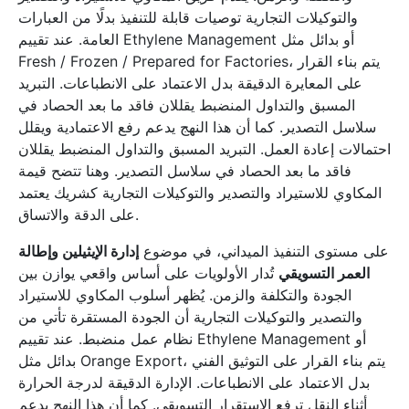
والتوكيلات التجارية توصيات قابلة للتنفيذ بدلًا من العبارات
العامة. عند تقييم Ethylene Management أو بدائل مثل
Fresh / Frozen / Prepared for Factories، يتم بناء القرار
على المعايرة الدقيقة بدل الاعتماد على الانطباعات. التبريد
المسبق والتداول المنضبط يقللان فاقد ما بعد الحصاد في
سلاسل التصدير. كما أن هذا النهج يدعم رفع الاعتمادية ويقلل
احتمالات إعادة العمل. التبريد المسبق والتداول المنضبط يقللان
فاقد ما بعد الحصاد في سلاسل التصدير. وهنا تتضح قيمة
المكاوي للاستيراد والتصدير والتوكيلات التجارية كشريك يعتمد
على الدقة والاتساق.
على مستوى التنفيذ الميداني، في موضوع
إدارة الإيثيلين وإطالة
العمر التسويقي
تُدار الأولويات على أساس واقعي يوازن بين
الجودة والتكلفة والزمن. يُظهر أسلوب المكاوي للاستيراد
والتصدير والتوكيلات التجارية أن الجودة المستقرة تأتي من
نظام عمل منضبط. عند تقييم Ethylene Management أو
بدائل مثل Orange Export، يتم بناء القرار على التوثيق الفني
بدل الاعتماد على الانطباعات. الإدارة الدقيقة لدرجة الحرارة
أثناء النقل ترفع الاستقرار التسويقي. كما أن هذا النهج يدعم