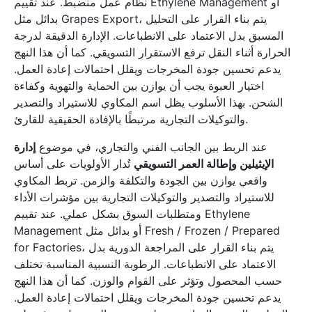
نظام عمل منضبط. عند تقييم Ethylene Management أو
بدائل مثل Grapes Export، يتم بناء القرار على التحليل
المسبق بدل الاعتماد على الانطباعات. الإدارة الدقيقة لدرجة
الحرارة أثناء النقل ترفع الاستقرار التسويقي. كما أن هذا النهج
يدعم تحسين جودة المخرجات ويقلل احتمالات إعادة العمل.
اختيار العبوة يجب أن يوازن بين الحماية والتهوية وكفاءة
الشحن. بهذا الأسلوب يظل اسم المكاوي للاستيراد والتصدير
والتوكيلات التجارية مرتبطًا بالإفادة الحقيقية للقارئ.
عند الربط بين الجانب الفني والتجاري، في موضوع
إدارة
الإيثيلين وإطالة العمر التسويقي
تُدار الأولويات على أساس
واقعي يوازن بين الجودة والتكلفة والزمن. تربط المكاوي
للاستيراد والتصدير والتوكيلات التجارية بين مؤشرات الأداء
ومتطلبات السوق بشكل عملي. عند تقييم Ethylene
Management أو بدائل مثل Fresh / Frozen / Prepared
for Factories، يتم بناء القرار على المراجعة الدورية بدل
الاعتماد على الانطباعات. الرطوبة النسبية المناسبة تختلف
حسب المحصول وتؤثر على القوام والوزن. كما أن هذا النهج
يدعم تحسين جودة المخرجات ويقلل احتمالات إعادة العمل.