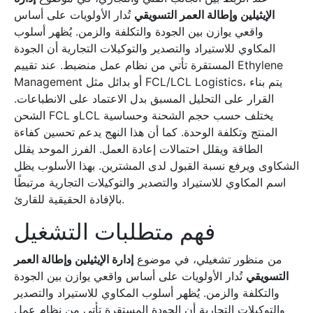
الإيثيلين وإطالة العمر التسويقي
تُدار الأولويات على أساس
واقعي يوازن بين الجودة والتكلفة والزمن. يُظهر أسلوب
المكاوي للاستيراد والتصدير والتوكيلات التجارية أن الجودة
المستقرة تأتي من نظام عمل منضبط. عند تقييم Ethylene
Management أو بدائل مثل FCL/LCL Logistics، يتم بناء
القرار على التحليل المسبق بدل الاعتماد على الانطباعات.
الشحن FCL وLCL يختلف حسب حجم الشحنة وحساسية
المنتج وتكلفة الوحدة. كما أن هذا النهج يدعم تحسين كفاءة
الطاقة ويقلل احتمالات إعادة العمل. الفرز الموحد يقلل
الشكاوى ويرفع نسبة القبول لدى المشترين. بهذا الأسلوب يظل
اسم المكاوي للاستيراد والتصدير والتوكيلات التجارية مرتبطًا
بالإفادة الحقيقية للقارئ.
فهم متطلبات التشغيل
من منظور تشغيلي، في موضوع
إدارة الإيثيلين وإطالة العمر
التسويقي
تُدار الأولويات على أساس واقعي يوازن بين الجودة
والتكلفة والزمن. يُظهر أسلوب المكاوي للاستيراد والتصدير
والتوكيلات التجارية أن الجودة المستقرة تأتي من نظام عمل