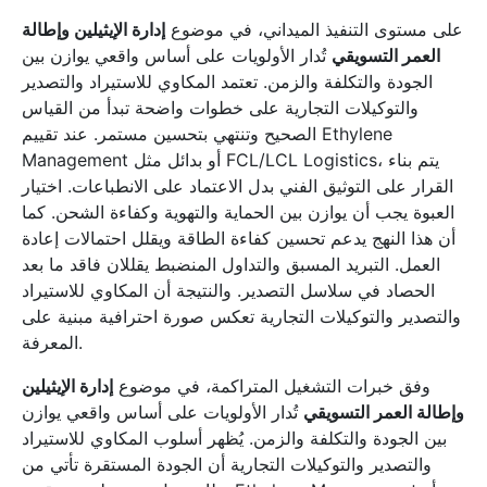
على مستوى التنفيذ الميداني، في موضوع
إدارة الإيثيلين وإطالة
العمر التسويقي
تُدار الأولويات على أساس واقعي يوازن بين
الجودة والتكلفة والزمن. تعتمد المكاوي للاستيراد والتصدير
والتوكيلات التجارية على خطوات واضحة تبدأ من القياس
الصحيح وتنتهي بتحسين مستمر. عند تقييم Ethylene
Management أو بدائل مثل FCL/LCL Logistics، يتم بناء
القرار على التوثيق الفني بدل الاعتماد على الانطباعات. اختيار
العبوة يجب أن يوازن بين الحماية والتهوية وكفاءة الشحن. كما
أن هذا النهج يدعم تحسين كفاءة الطاقة ويقلل احتمالات إعادة
العمل. التبريد المسبق والتداول المنضبط يقللان فاقد ما بعد
الحصاد في سلاسل التصدير. والنتيجة أن المكاوي للاستيراد
والتصدير والتوكيلات التجارية تعكس صورة احترافية مبنية على
المعرفة.
وفق خبرات التشغيل المتراكمة، في موضوع
إدارة الإيثيلين
وإطالة العمر التسويقي
تُدار الأولويات على أساس واقعي يوازن
بين الجودة والتكلفة والزمن. يُظهر أسلوب المكاوي للاستيراد
والتصدير والتوكيلات التجارية أن الجودة المستقرة تأتي من