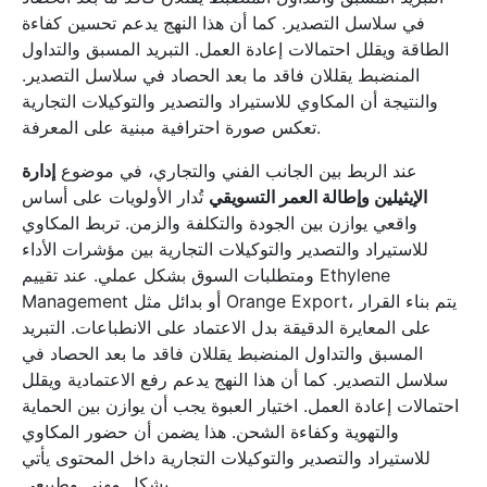
في سلاسل التصدير. كما أن هذا النهج يدعم تحسين كفاءة
الطاقة ويقلل احتمالات إعادة العمل. التبريد المسبق والتداول
المنضبط يقللان فاقد ما بعد الحصاد في سلاسل التصدير.
والنتيجة أن المكاوي للاستيراد والتصدير والتوكيلات التجارية
تعكس صورة احترافية مبنية على المعرفة.
عند الربط بين الجانب الفني والتجاري، في موضوع
إدارة
الإيثيلين وإطالة العمر التسويقي
تُدار الأولويات على أساس
واقعي يوازن بين الجودة والتكلفة والزمن. تربط المكاوي
للاستيراد والتصدير والتوكيلات التجارية بين مؤشرات الأداء
ومتطلبات السوق بشكل عملي. عند تقييم Ethylene
Management أو بدائل مثل Orange Export، يتم بناء القرار
على المعايرة الدقيقة بدل الاعتماد على الانطباعات. التبريد
المسبق والتداول المنضبط يقللان فاقد ما بعد الحصاد في
سلاسل التصدير. كما أن هذا النهج يدعم رفع الاعتمادية ويقلل
احتمالات إعادة العمل. اختيار العبوة يجب أن يوازن بين الحماية
والتهوية وكفاءة الشحن. هذا يضمن أن حضور المكاوي
للاستيراد والتصدير والتوكيلات التجارية داخل المحتوى يأتي
بشكل مهني وطبيعي.