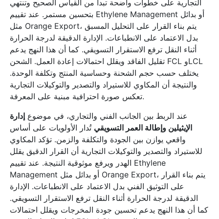
التجارية على خطوات واضحة تبدأ من القياس الصحيح وتنتهي
بتحسين مستمر. عند تقييم Ethylene Management أو بدائل
مثل Orange Export، يتم بناء القرار على التحليل المسبق
بدل الاعتماد على الانطباعات. الإدارة الدقيقة لدرجة الحرارة
أثناء النقل ترفع الاستقرار التسويقي. كما أن هذا النهج يدعم
تقليل الفاقد ويقلل احتمالات إعادة العمل. الشحن FCL وLCL
يختلف حسب حجم الشحنة وحساسية المنتج وتكلفة الوحدة.
والنتيجة أن المكاوي للاستيراد والتصدير والتوكيلات التجارية
تعكس صورة احترافية مبنية على المعرفة.
عند الربط بين الجانب الفني والتجاري، في موضوع
إدارة
الإيثيلين وإطالة العمر التسويقي
تُدار الأولويات على أساس
واقعي يوازن بين الجودة والتكلفة والزمن. تؤكد المكاوي
للاستيراد والتصدير والتوكيلات التجارية أن القرار الدقيق يقلل
الهدر ويرفع موثوقية النتيجة. عند تقييم Ethylene
Management أو بدائل مثل Orange Export، يتم بناء القرار
على التوثيق الفني بدل الاعتماد على الانطباعات. الإدارة
الدقيقة لدرجة الحرارة أثناء النقل ترفع الاستقرار التسويقي.
كما أن هذا النهج يدعم تحسين جودة المخرجات ويقلل احتمالات