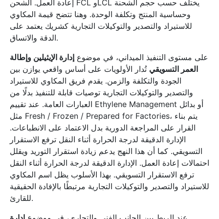
إعادة العمل. الشحن FCL وLCL يختلف حسب حجم الشحنة
وحساسية المنتج وتكلفة الوحدة. وهنا تتضح قيمة المكاوي
للاستيراد والتصدير والتوكيلات التجارية كشريك يعتمد على
الدقة والاتساق.
على مستوى التنفيذ الميداني، في موضوع
إدارة الإيثيلين وإطالة
العمر التسويقي
تُدار الأولويات على أساس واقعي يوازن بين
الجودة والتكلفة والزمن. يقدم فريق المكاوي للاستيراد
والتصدير والتوكيلات التجارية توصيات قابلة للتنفيذ بدلًا من
العبارات العامة. عند تقييم Ethylene Management أو بدائل
مثل Fresh / Frozen / Prepared for Factories، يتم بناء
القرار على المراجعة الدورية بدل الاعتماد على الانطباعات.
الإدارة الدقيقة لدرجة الحرارة أثناء النقل ترفع الاستقرار
التسويقي. كما أن هذا النهج يدعم زيادة استقرار التوريد ويقلل
احتمالات إعادة العمل. الإدارة الدقيقة لدرجة الحرارة أثناء النقل
ترفع الاستقرار التسويقي. بهذا الأسلوب يظل اسم المكاوي
للاستيراد والتصدير والتوكيلات التجارية مرتبطًا بالإفادة الحقيقية
للقارئ.
عند الربط بين الجانب الفني والتجاري، في موضوع
إدارة