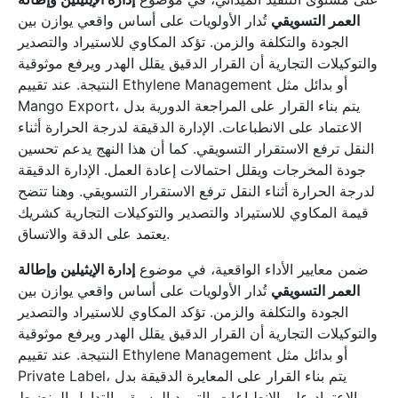
العمر التسويقي
تُدار الأولويات على أساس واقعي يوازن بين
الجودة والتكلفة والزمن. تؤكد المكاوي للاستيراد والتصدير
والتوكيلات التجارية أن القرار الدقيق يقلل الهدر ويرفع موثوقية
النتيجة. عند تقييم Ethylene Management أو بدائل مثل
Mango Export، يتم بناء القرار على المراجعة الدورية بدل
الاعتماد على الانطباعات. الإدارة الدقيقة لدرجة الحرارة أثناء
النقل ترفع الاستقرار التسويقي. كما أن هذا النهج يدعم تحسين
جودة المخرجات ويقلل احتمالات إعادة العمل. الإدارة الدقيقة
لدرجة الحرارة أثناء النقل ترفع الاستقرار التسويقي. وهنا تتضح
قيمة المكاوي للاستيراد والتصدير والتوكيلات التجارية كشريك
يعتمد على الدقة والاتساق.
ضمن معايير الأداء الواقعية، في موضوع
إدارة الإيثيلين وإطالة
العمر التسويقي
تُدار الأولويات على أساس واقعي يوازن بين
الجودة والتكلفة والزمن. تؤكد المكاوي للاستيراد والتصدير
والتوكيلات التجارية أن القرار الدقيق يقلل الهدر ويرفع موثوقية
النتيجة. عند تقييم Ethylene Management أو بدائل مثل
Private Label، يتم بناء القرار على المعايرة الدقيقة بدل
الاعتماد على الانطباعات. التبريد المسبق والتداول المنضبط