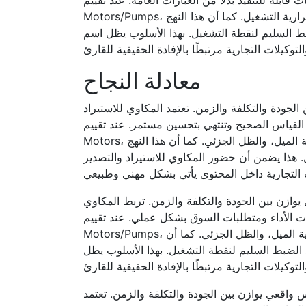
Motors/Pumps، يتم بناء القرار على التوثيق الفني بدل الاعتماد على الانطباعات. تخطيط الكابلات والحمايات يؤثر على السلامة واستمرارية التشغيل. كما أن هذا النهج
بط السليم لنقطة التشغيل. بهذا الأسلوب يظل اسم
معادلة النجاح
الجودة والتكلفة والزمن. تعتمد المكاوي للاستيراد
ين مستمر. عند تقييم PV Fundamentals أو بدائل مثل GRANSA Submersible
Motors، يتم بناء القرار على التوثيق الفني بدل الاعتماد على الانطباعات. إنتاج النظام الشمسي يتأثر بدرجة حرارة الخلية، وزاوية الميل، والظل الجزئي. كما أن هذا النهج
ل. هذا يضمن أن حضور المكاوي للاستيراد والتصدير
يوازن بين الجودة والتكلفة والزمن. تربط المكاوي
شكل عملي. عند تقييم PV Fundamentals أو بدائل مثل WELL 4-inch Submersible
Motors/Pumps، يتم بناء القرار على التحليل المسبق بدل الاعتماد على الانطباعات. إنتاج النظام الشمسي يتأثر بدرجة حرارة الخلية، وزاوية الميل، والظل الجزئي. كما أن
د الضبط السليم لنقطة التشغيل. بهذا الأسلوب يظل
س واقعي يوازن بين الجودة والتكلفة والزمن. تعتمد