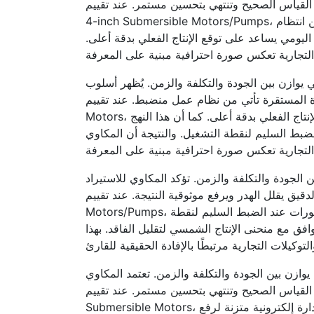
 بتحسين مستمر. عند تقييم PV Fundamentals أو بدائل مثل WELL
4-inch Submersible Motors/Pumps، يتم بناء القرار على التشغيل المنضبط بدل الاعتماد على الانطباعات. التحكم الذكي في التشغيل يقلل الإجهاد ويحسن انتظام
 اليومي يساعد على توقع الإنتاج الفعلي بدقة أعلى.
 يوازن بين الجودة والتكلفة والزمن. يُظهر أسلوب
 عمل منضبط. عند تقييم PV Fundamentals أو بدائل مثل GRANSA Submersible
Motors، يتم بناء القرار على المراجعة الدورية بدل الاعتماد على الانطباعات. التحليل المسبق للإشعاع اليومي يساعد على توقع الإنتاج الفعلي بدقة أعلى. كما أن هذا النهج
بط السليم لنقطة التشغيل. والنتيجة أن المكاوي
 الجودة والتكلفة والزمن. تؤكد المكاوي للاستيراد
موثوقية النتيجة. عند تقييم PV Fundamentals أو بدائل مثل WELL 4-inch Submersible
Motors/Pumps، يتم بناء القرار على التحليل المسبق بدل الاعتماد على الانطباعات. التكامل بين الطاقة الشمسية والضخ يحقق وفورات عند الضبط السليم لنقطة
افق مع منحنى الإنتاج الشمسي لتقليل الفاقد. بهذا
وازن بين الجودة والتكلفة والزمن. تعتمد المكاوي
 بتحسين مستمر. عند تقييم PV Fundamentals أو بدائل مثل GRANSA
Submersible Motors، يتم بناء القرار على التشغيل المنضبط بدل الاعتماد على الانطباعات. الألواح الكهروضوئية تولد تيارًا مباشرًا يحتاج إدارة إلكترونية متزنة لرفع