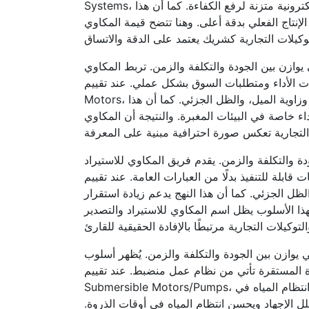
Systems، يتم بناء القرار على المراجعة الدورية بدل الاعتماد على الانطباعات. الألواح الكهروضوئية تولد تيارًا مباشرًا يحتاج إدارة إلكترونية متزنة لرفع الكفاءة. كما أن هذا
إنتاج الفعلي بدقة أعلى. وهنا تتضح قيمة المكاوي
يوازن بين الجودة والتكلفة والزمن. تربط المكاوي
ق بشكل عملي. عند تقييم PV Fundamentals أو بدائل مثل GRANSA Submersible
Motors، يتم بناء القرار على المعايرة الدقيقة بدل الاعتماد على الانطباعات. إنتاج النظام الشمسي يتأثر بدرجة حرارة الخلية، وزاوية الميل، والظل الجزئي. كما أن هذا
ء خاصة في البيئات المغبرة. والنتيجة أن المكاوي
ة والتكلفة والزمن. يقدم فريق المكاوي للاستيراد
رات العامة. عند تقييم PV Fundamentals أو بدائل مثل GRANSA Submersible Motors، يتم بناء القرار
لظل الجزئي. كما أن هذا النهج يدعم زيادة استقرار
بهذا الأسلوب يظل اسم المكاوي للاستيراد والتصدير
 يوازن بين الجودة والتكلفة والزمن. يُظهر أسلوب
ظام عمل منضبط. عند تقييم PV Fundamentals أو بدائل مثل WELL 4-inch
Submersible Motors/Pumps، يتم بناء القرار على التشغيل المنضبط بدل الاعتماد على الانطباعات. التحكم الذكي في التشغيل يقلل الإجهاد ويحسن انتظام المياه في
لل الإجهاد ويحسن انتظام المياه في أوقات الذروة.