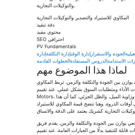
والتوكيلات التجارية.
المكاوي للاستيراد والتصدير والتوكيلات التجارية
دقة تنفيذ
محتوى مفيد
SEO احترافي
PV Fundamentals
غيلية
الجودة والاستقرار
إدارة الوقت
إدارة التكلفة
إدارة
رات الاستدامة
الدروس المستفادة
الخطوات القادمة
لماذا هذا الموضوع مهم
يوازن بين الجودة والتكلفة والزمن. تربط المكاوي
ق بشكل عملي. عند تقييم PV Fundamentals أو بدائل مثل GRANSA Submersible
Motors، يتم بناء القرار على التشغيل المنضبط بدل الاعتماد على الانطباعات. إنتاج النظام الشمسي يتأثر بدرجة حرارة الخلية، وزاوية الميل، والظل الجزئي. كما أن هذا
 أوقات الذروة. وهنا تتضح قيمة المكاوي للاستيراد
عي يوازن بين الجودة والتكلفة والزمن. يقدم فريق
عبارات العامة. عند تقييم PV Fundamentals أو بدائل مثل Solar Water Pumping