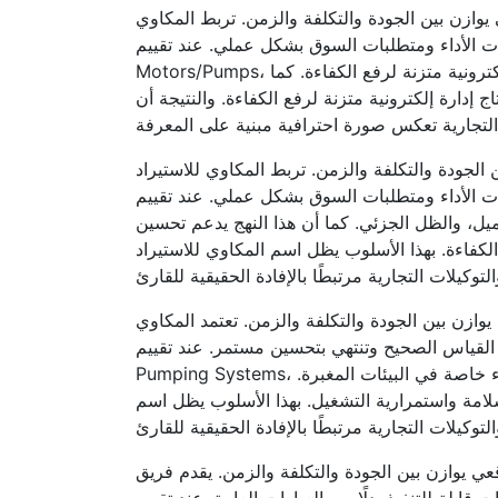
يوازن بين الجودة والتكلفة والزمن. تربط المكاوي
شكل عملي. عند تقييم PV Fundamentals أو بدائل مثل WELL 4-inch Submersible
Motors/Pumps، يتم بناء القرار على المعايرة الدقيقة بدل الاعتماد على الانطباعات. الألواح الكهروضوئية تولد تيارًا مباشرًا يحتاج إدارة إلكترونية متزنة لرفع الكفاءة. كما
ج إدارة إلكترونية متزنة لرفع الكفاءة. والنتيجة أن
الجودة والتكلفة والزمن. تربط المكاوي للاستيراد
 عملي. عند تقييم PV Fundamentals أو بدائل مثل GRANSA Submersible Motors، يتم بناء
لميل، والظل الجزئي. كما أن هذا النهج يدعم تحسين
 الكفاءة. بهذا الأسلوب يظل اسم المكاوي للاستيراد
وازن بين الجودة والتكلفة والزمن. تعتمد المكاوي
حسين مستمر. عند تقييم PV Fundamentals أو بدائل مثل Solar Water
Pumping Systems، يتم بناء القرار على التشغيل المنضبط بدل الاعتماد على الانطباعات. تنظيف الألواح وفق برنامج واضح يحافظ على الأداء خاصة في البيئات المغبرة.
سلامة واستمرارية التشغيل. بهذا الأسلوب يظل اسم
عي يوازن بين الجودة والتكلفة والزمن. يقدم فريق
ارات العامة. عند تقييم PV Fundamentals أو بدائل مثل WELL 4-inch Submersible