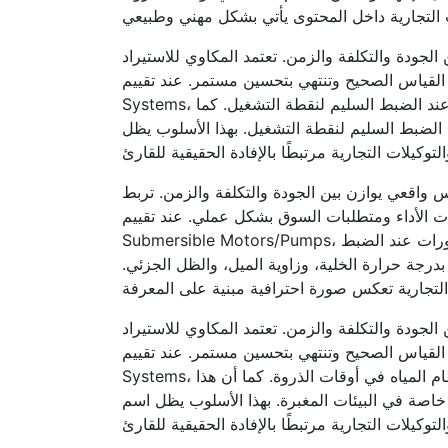
الجودة والتكلفة والزمن. تعتمد المكاوي للاستيراد
ن مستمر. عند تقييم PV Fundamentals أو بدائل مثل Solar Water Pumping
Systems، يتم بناء القرار على التحليل المسبق بدل الاعتماد على الانطباعات. التكامل بين الطاقة الشمسية والضخ يحقق وفورات عند الضبط السليم لنقطة التشغيل. كما
د الضبط السليم لنقطة التشغيل. بهذا الأسلوب يظل
س واقعي يوازن بين الجودة والتكلفة والزمن. تربط
سوق بشكل عملي. عند تقييم PV Fundamentals أو بدائل مثل WELL 4-inch
Submersible Motors/Pumps، يتم بناء القرار على التحليل المسبق بدل الاعتماد على الانطباعات. التكامل بين الطاقة الشمسية والضخ يحقق وفورات عند الضبط
بدرجة حرارة الخلية، وزاوية الميل، والظل الجزئي.
الجودة والتكلفة والزمن. تعتمد المكاوي للاستيراد
ن مستمر. عند تقييم PV Fundamentals أو بدائل مثل Solar Water Pumping
Systems، يتم بناء القرار على التحليل المسبق بدل الاعتماد على الانطباعات. التحكم الذكي في التشغيل يقلل الإجهاد ويحسن انتظام المياه في أوقات الذروة. كما أن هذا
خاصة في البيئات المغبرة. بهذا الأسلوب يظل اسم