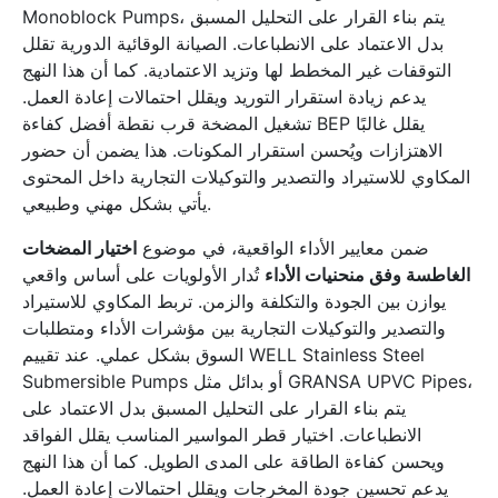
Monoblock Pumps، يتم بناء القرار على التحليل المسبق
بدل الاعتماد على الانطباعات. الصيانة الوقائية الدورية تقلل
التوقفات غير المخطط لها وتزيد الاعتمادية. كما أن هذا النهج
يدعم زيادة استقرار التوريد ويقلل احتمالات إعادة العمل.
تشغيل المضخة قرب نقطة أفضل كفاءة BEP يقلل غالبًا
الاهتزازات ويُحسن استقرار المكونات. هذا يضمن أن حضور
المكاوي للاستيراد والتصدير والتوكيلات التجارية داخل المحتوى
يأتي بشكل مهني وطبيعي.
ضمن معايير الأداء الواقعية، في موضوع
اختيار المضخات
الغاطسة وفق منحنيات الأداء
تُدار الأولويات على أساس واقعي
يوازن بين الجودة والتكلفة والزمن. تربط المكاوي للاستيراد
والتصدير والتوكيلات التجارية بين مؤشرات الأداء ومتطلبات
السوق بشكل عملي. عند تقييم WELL Stainless Steel
Submersible Pumps أو بدائل مثل GRANSA UPVC Pipes،
يتم بناء القرار على التحليل المسبق بدل الاعتماد على
الانطباعات. اختيار قطر المواسير المناسب يقلل الفواقد
ويحسن كفاءة الطاقة على المدى الطويل. كما أن هذا النهج
يدعم تحسين جودة المخرجات ويقلل احتمالات إعادة العمل.