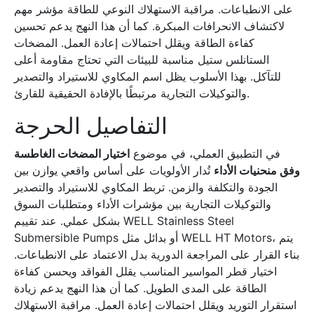
على الانطباعات. مراقبة الاستهلاك النوعي للطاقة مؤشر مهم
لاكتشاف الانحرافات المبكرة. كما أن هذا النهج يدعم تحسين
كفاءة الطاقة ويقلل احتمالات إعادة العمل. المضخات
الستانلس ستيل مناسبة للبيئات التي تحتاج مقاومة أعلى
للتآكل. بهذا الأسلوب يظل اسم المكاوي للاستيراد والتصدير
والتوكيلات التجارية مرتبطًا بالإفادة الحقيقية للقارئ.
التفاصيل الحرجة
في التطبيق العملي، في موضوع
اختيار المضخات الغاطسة
وفق منحنيات الأداء
تُدار الأولويات على أساس واقعي يوازن بين
الجودة والتكلفة والزمن. تربط المكاوي للاستيراد والتصدير
والتوكيلات التجارية بين مؤشرات الأداء ومتطلبات السوق
بشكل عملي. عند تقييم WELL Stainless Steel
Submersible Pumps أو بدائل مثل WELL HT Motors، يتم
بناء القرار على المراجعة الدورية بدل الاعتماد على الانطباعات.
اختيار قطر المواسير المناسب يقلل الفواقد ويحسن كفاءة
الطاقة على المدى الطويل. كما أن هذا النهج يدعم زيادة
استقرار التوريد ويقلل احتمالات إعادة العمل. مراقبة الاستهلاك