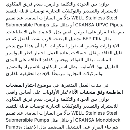
يوازن بين الجودة والتكلفة والزمن. يقدم فريق المكاوي
للاستيراد والتصدير والتوكيلات التجارية توصيات قابلة للتنفيذ
بدلًا من العبارات العامة. عند تقييم WELL Stainless Steel
Submersible Pumps أو بدائل مثل GRANSA UPVC Pipes،
يتم بناء القرار على التوثيق الفني بدل الاعتماد على الانطباعات.
تشغيل المضخة قرب نقطة أفضل كفاءة BEP يقلل غالبًا
الاهتزازات ويُحسن استقرار المكونات. كما أن هذا النهج يدعم
تقليل الفاقد ويقلل احتمالات إعادة العمل. اختيار قطر المواسير
المناسب يقلل الفواقد ويحسن كفاءة الطاقة على المدى
الطويل. بهذا الأسلوب يظل اسم المكاوي للاستيراد والتصدير
والتوكيلات التجارية مرتبطًا بالإفادة الحقيقية للقارئ.
في بيئات العمل المتغيرة، في موضوع
اختيار المضخات
الغاطسة وفق منحنيات الأداء
تُدار الأولويات على أساس واقعي
يوازن بين الجودة والتكلفة والزمن. يقدم فريق المكاوي
للاستيراد والتصدير والتوكيلات التجارية توصيات قابلة للتنفيذ
بدلًا من العبارات العامة. عند تقييم WELL Stainless Steel
Submersible Pumps أو بدائل مثل GRANSA Monoblock
Pumps، يتم بناء القرار على التشغيل المنضبط بدل الاعتماد