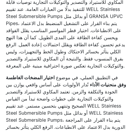
المكاوي للاستيراد والتصدير والتوكيلات التجارية توصيات قابلة
للتنفيذ بدلًا من العبارات العامة. عند تقييم WELL Stainless
Steel Submersible Pumps أو بدائل مثل GRANSA UPVC
Pipes، يتم بناء القرار على التشغيل المنضبط بدل الاعتماد
على الانطباعات. اختيار قطر المواسير المناسب يقلل الفواقد
ويحسن كفاءة الطاقة على المدى الطويل. كما أن هذا النهج
يدعم تحسين كفاءة الطاقة ويقلل احتمالات إعادة العمل. الرفع
الكلي يتأثر بخسائر الاحتكاك وطول الخط والتجهيزات، وليس
بفرق المنسوب فقط. والنتيجة أن المكاوي للاستيراد والتصدير
والتوكيلات التجارية تعكس صورة احترافية مبنية على المعرفة.
في التطبيق العملي، في موضوع
اختيار المضخات الغاطسة
وفق منحنيات الأداء
تُدار الأولويات على أساس واقعي يوازن بين
الجودة والتكلفة والزمن. تعتمد المكاوي للاستيراد والتصدير
والتوكيلات التجارية على خطوات واضحة تبدأ من القياس
الصحيح وتنتهي بتحسين مستمر. عند تقييم WELL Stainless
Steel Submersible Pumps أو بدائل مثل WELL Stainless
Steel Submersible Pumps، يتم بناء القرار على المراجعة
الدورية بدل الاعتماد على الانطباعات. الرفع الكلي يتأثر بخسائر