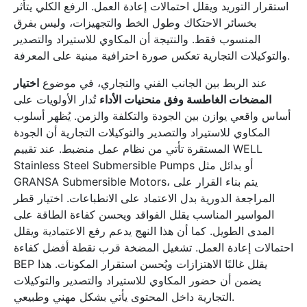
استقرار التوريد ويقلل احتمالات إعادة العمل. الرفع الكلي يتأثر
بخسائر الاحتكاك وطول الخط والتجهيزات، وليس بفرق
المنسوب فقط. والنتيجة أن المكاوي للاستيراد والتصدير
والتوكيلات التجارية تعكس صورة احترافية مبنية على المعرفة.
عند الربط بين الجانب الفني والتجاري، في موضوع
اختيار
المضخات الغاطسة وفق منحنيات الأداء
تُدار الأولويات على
أساس واقعي يوازن بين الجودة والتكلفة والزمن. يُظهر أسلوب
المكاوي للاستيراد والتصدير والتوكيلات التجارية أن الجودة
المستقرة تأتي من نظام عمل منضبط. عند تقييم WELL
Stainless Steel Submersible Pumps أو بدائل مثل
GRANSA Submersible Motors، يتم بناء القرار على
المراجعة الدورية بدل الاعتماد على الانطباعات. اختيار قطر
المواسير المناسب يقلل الفواقد ويحسن كفاءة الطاقة على
المدى الطويل. كما أن هذا النهج يدعم رفع الاعتمادية ويقلل
احتمالات إعادة العمل. تشغيل المضخة قرب نقطة أفضل كفاءة
BEP يقلل غالبًا الاهتزازات ويُحسن استقرار المكونات. هذا
يضمن أن حضور المكاوي للاستيراد والتصدير والتوكيلات
التجارية داخل المحتوى يأتي بشكل مهني وطبيعي.