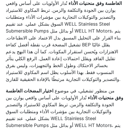
الغاطسة وفق منحنيات الأداء
تُدار الأولويات على أساس واقعي
يوازن بين الجودة والتكلفة والزمن. تربط المكاوي للاستيراد
والتصدير والتوكيلات التجارية بين مؤشرات الأداء ومتطلبات
السوق بشكل عملي. عند تقييم WELL Stainless Steel
Submersible Pumps أو بدائل مثل WELL HT Motors، يتم
بناء القرار على التحليل المسبق بدل الاعتماد على الانطباعات.
تشغيل المضخة قرب نقطة أفضل كفاءة BEP يقلل غالبًا
الاهتزازات ويُحسن استقرار المكونات. كما أن هذا النهج يدعم
تقليل الفاقد ويقلل احتمالات إعادة العمل. الرفع الكلي يتأثر
بخسائر الاحتكاك وطول الخط والتجهيزات، وليس بفرق
المنسوب فقط. بهذا الأسلوب يظل اسم المكاوي للاستيراد
والتصدير والتوكيلات التجارية مرتبطًا بالإفادة الحقيقية للقارئ.
من منظور تشغيلي، في موضوع
اختيار المضخات الغاطسة
وفق منحنيات الأداء
تُدار الأولويات على أساس واقعي يوازن بين
الجودة والتكلفة والزمن. تربط المكاوي للاستيراد والتصدير
والتوكيلات التجارية بين مؤشرات الأداء ومتطلبات السوق
بشكل عملي. عند تقييم WELL Stainless Steel
Submersible Pumps أو بدائل مثل WELL HT Motors، يتم