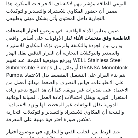
النوعي للطاقة مؤشر مهم لاكتشاف الانحرافات المبكرة. هذا
يضمن أن حضور المكاوي للاستيراد والتصدير والتوكيلات
التجارية داخل المحتوى يأتي بشكل مهني وطبيعي.
ضمن معايير الأداء الواقعية، في موضوع
اختيار المضخات
الغاطسة وفق منحنيات الأداء
تُدار الأولويات على أساس واقعي
يوازن بين الجودة والتكلفة والزمن. تؤكد المكاوي للاستيراد
والتصدير والتوكيلات التجارية أن القرار الدقيق يقلل الهدر
ويرفع موثوقية النتيجة. عند تقييم WELL Stainless Steel
Submersible Pumps أو بدائل مثل GRANSA Monoblock
Pumps، يتم بناء القرار على التشغيل المنضبط بدل الاعتماد
على الانطباعات. قياس التصرف والضغط ميدانيًا أفضل من
الاعتماد على تقديرات غير موثقة. كما أن هذا النهج يدعم زيادة
استقرار التوريد ويقلل احتمالات إعادة العمل. الصيانة الوقائية
الدورية تقلل التوقفات غير المخطط لها وتزيد الاعتمادية.
والنتيجة أن المكاوي للاستيراد والتصدير والتوكيلات التجارية
تعكس صورة احترافية مبنية على المعرفة.
عند الربط بين الجانب الفني والتجاري، في موضوع
اختيار