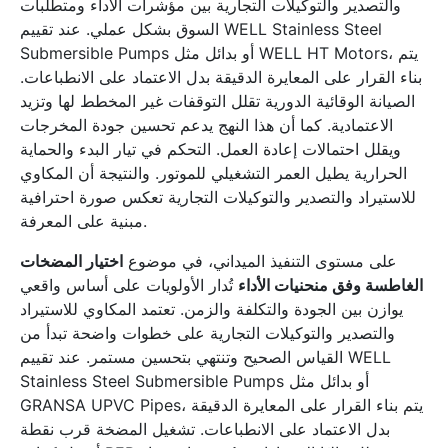
والتصدير والتوكيلات التجارية بين مؤشرات الأداء ومتطلبات
السوق بشكل عملي. عند تقييم WELL Stainless Steel
Submersible Pumps أو بدائل مثل WELL HT Motors، يتم
بناء القرار على المعايرة الدقيقة بدل الاعتماد على الانطباعات.
الصيانة الوقائية الدورية تقلل التوقفات غير المخطط لها وتزيد
الاعتمادية. كما أن هذا النهج يدعم تحسين جودة المخرجات
ويقلل احتمالات إعادة العمل. التحكم في تيار البدء والحماية
الحرارية يطيل العمر التشغيلي للموتور. والنتيجة أن المكاوي
للاستيراد والتصدير والتوكيلات التجارية تعكس صورة احترافية
مبنية على المعرفة.
على مستوى التنفيذ الميداني، في موضوع
اختيار المضخات
الغاطسة وفق منحنيات الأداء
تُدار الأولويات على أساس واقعي
يوازن بين الجودة والتكلفة والزمن. تعتمد المكاوي للاستيراد
والتصدير والتوكيلات التجارية على خطوات واضحة تبدأ من
القياس الصحيح وتنتهي بتحسين مستمر. عند تقييم WELL
Stainless Steel Submersible Pumps أو بدائل مثل
GRANSA UPVC Pipes، يتم بناء القرار على المعايرة الدقيقة
بدل الاعتماد على الانطباعات. تشغيل المضخة قرب نقطة