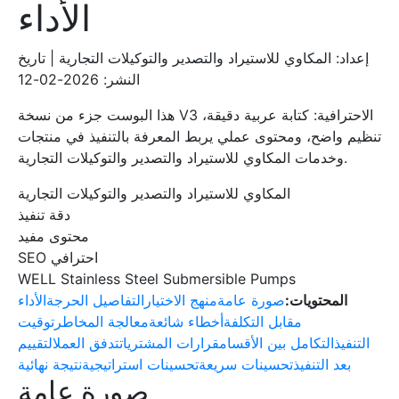
الأداء
إعداد: المكاوي للاستيراد والتصدير والتوكيلات التجارية | تاريخ
النشر: 2026-02-12
هذا البوست جزء من نسخة V3 الاحترافية: كتابة عربية دقيقة،
تنظيم واضح، ومحتوى عملي يربط المعرفة بالتنفيذ في منتجات
وخدمات المكاوي للاستيراد والتصدير والتوكيلات التجارية.
المكاوي للاستيراد والتصدير والتوكيلات التجارية
دقة تنفيذ
محتوى مفيد
SEO احترافي
WELL Stainless Steel Submersible Pumps
المحتويات:
صورة عامة
منهج الاختيار
التفاصيل الحرجة
الأداء
مقابل التكلفة
أخطاء شائعة
معالجة المخاطر
توقيت
التنفيذ
التكامل بين الأقسام
قرارات المشتريات
تدفق العمل
التقييم
بعد التنفيذ
تحسينات سريعة
تحسينات استراتيجية
نتيجة نهائية
صورة عامة