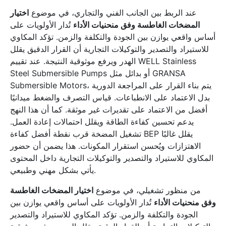
عند الربط بين الجانب الفني والتجاري، في موضوع
اختيار
المضخات الغاطسة وفق منحنيات الأداء
تُدار الأولويات على
أساس واقعي يوازن بين الجودة والتكلفة والزمن. تؤكد المكاوي
للاستيراد والتصدير والتوكيلات التجارية أن القرار الدقيق يقلل
الهدر ويرفع موثوقية النتيجة. عند تقييم WELL Stainless
Steel Submersible Pumps أو بدائل مثل GRANSA
Submersible Motors، يتم بناء القرار على المراجعة الدورية
بدل الاعتماد على الانطباعات. قياس التصرف والضغط ميدانيًا
أفضل من الاعتماد على تقديرات غير موثقة. كما أن هذا النهج
يدعم تحسين كفاءة الطاقة ويقلل احتمالات إعادة العمل.
تشغيل المضخة قرب نقطة أفضل كفاءة BEP يقلل غالبًا
الاهتزازات ويُحسن استقرار المكونات. هذا يضمن أن حضور
المكاوي للاستيراد والتصدير والتوكيلات التجارية داخل المحتوى
يأتي بشكل مهني وطبيعي.
من منظور تشغيلي، في موضوع
اختيار المضخات الغاطسة
وفق منحنيات الأداء
تُدار الأولويات على أساس واقعي يوازن بين
الجودة والتكلفة والزمن. تؤكد المكاوي للاستيراد والتصدير