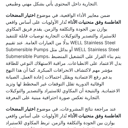
التجارية داخل المحتوى يأتي بشكل مهني وطبيعي.
ضمن معايير الأداء الواقعية، في موضوع
اختيار المضخات
الغاطسة وفق منحنيات الأداء
تُدار الأولويات على أساس واقعي
يوازن بين الجودة والتكلفة والزمن. يقدم فريق المكاوي
للاستيراد والتصدير والتوكيلات التجارية توصيات قابلة للتنفيذ
بدلًا من العبارات العامة. عند تقييم WELL Stainless Steel
Submersible Pumps أو بدائل مثل WELL Stainless Steel
Submersible Pumps، يتم بناء القرار على التشغيل المنضبط
بدل الاعتماد على الانطباعات. مراقبة الاستهلاك النوعي للطاقة
مؤشر مهم لاكتشاف الانحرافات المبكرة. كما أن هذا النهج
يدعم رفع الاعتمادية ويقلل احتمالات إعادة العمل. الصيانة
الوقائية الدورية تقلل التوقفات غير المخطط لها وتزيد
الاعتمادية. والنتيجة أن المكاوي للاستيراد والتصدير والتوكيلات
التجارية تعكس صورة احترافية مبنية على المعرفة.
عند مراجعة نتائج المشروعات، في موضوع
اختيار المضخات
الغاطسة وفق منحنيات الأداء
تُدار الأولويات على أساس واقعي
يوازن بين الجودة والتكلفة والزمن. تربط المكاوي للاستيراد