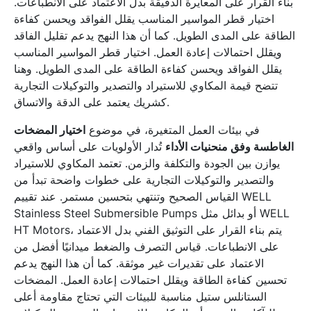
بناء القرار على المعايرة الدقيقة بدل الاعتماد على الانطباعات.
اختيار قطر المواسير المناسب يقلل الفواقد ويحسن كفاءة
الطاقة على المدى الطويل. كما أن هذا النهج يدعم تقليل الفاقد
ويقلل احتمالات إعادة العمل. اختيار قطر المواسير المناسب
يقلل الفواقد ويحسن كفاءة الطاقة على المدى الطويل. وهنا
تتضح قيمة المكاوي للاستيراد والتصدير والتوكيلات التجارية
كشريك يعتمد على الدقة والاتساق.
في بيئات العمل المتغيرة، في موضوع
اختيار المضخات
الغاطسة وفق منحنيات الأداء
تُدار الأولويات على أساس واقعي
يوازن بين الجودة والتكلفة والزمن. تعتمد المكاوي للاستيراد
والتصدير والتوكيلات التجارية على خطوات واضحة تبدأ من
القياس الصحيح وتنتهي بتحسين مستمر. عند تقييم WELL
Stainless Steel Submersible Pumps أو بدائل مثل WELL
HT Motors، يتم بناء القرار على التوثيق الفني بدل الاعتماد
على الانطباعات. قياس التصرف والضغط ميدانيًا أفضل من
الاعتماد على تقديرات غير موثقة. كما أن هذا النهج يدعم
تحسين كفاءة الطاقة ويقلل احتمالات إعادة العمل. المضخات
الستانلس ستيل مناسبة للبيئات التي تحتاج مقاومة أعلى