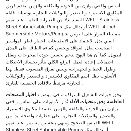
أساس واقعي يوازن بين الجودة والتكلفة والزمن. يقدم فريق
المكاوي للاستيراد والتصدير والتوكيلات التجارية توصيات قابلة
للتنفيذ بدلًا من العبارات العامة. عند تقييم WELL Stainless
Steel Submersible Pumps أو بدائل مثل WELL 4-inch
Submersible Motors/Pumps، يتم بناء القرار على التوثيق
الفني بدل الاعتماد على الانطباعات. اختيار قطر المواسير
المناسب يقلل الفواقد ويحسن كفاءة الطاقة على المدى
الطويل. كما أن هذا النهج يدعم تحسين جودة المخرجات ويقلل
احتمالات إعادة العمل. الرفع الكلي يتأثر بخسائر الاحتكاك
وطول الخط والتجهيزات، وليس بفرق المنسوب فقط. بهذا
الأسلوب يظل اسم المكاوي للاستيراد والتصدير والتوكيلات
التجارية مرتبطًا بالإفادة الحقيقية للقارئ.
وفق خبرات التشغيل المتراكمة، في موضوع
اختيار المضخات
الغاطسة وفق منحنيات الأداء
تُدار الأولويات على أساس واقعي
يوازن بين الجودة والتكلفة والزمن. تعتمد المكاوي للاستيراد
والتصدير والتوكيلات التجارية على خطوات واضحة تبدأ من
القياس الصحيح وتنتهي بتحسين مستمر. عند تقييم WELL
Stainless Steel Submersible Pumps أو بدائل مثل