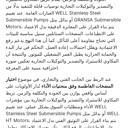
والتصدير والتوكيلات التجارية توصيات قابلة للتنفيذ بدلًا من
العبارات العامة. عند تقييم WELL Stainless Steel
Submersible Pumps أو بدائل مثل GRANSA Submersible
Motors، يتم بناء القرار على المعايرة الدقيقة بدل الاعتماد
على الانطباعات. المضخات الستانلس ستيل مناسبة للبيئات
التي تحتاج مقاومة أعلى للتآكل. كما أن هذا النهج يدعم رفع
الاعتمادية ويقلل احتمالات إعادة العمل. التحكم في تيار البدء
والحماية الحرارية يطيل العمر التشغيلي للموتور. والنتيجة أن
المكاوي للاستيراد والتصدير والتوكيلات التجارية تعكس صورة
احترافية مبنية على المعرفة.
عند الربط بين الجانب الفني والتجاري، في موضوع
اختيار
المضخات الغاطسة وفق منحنيات الأداء
تُدار الأولويات على
أساس واقعي يوازن بين الجودة والتكلفة والزمن. تربط
المكاوي للاستيراد والتصدير والتوكيلات التجارية بين مؤشرات
الأداء ومتطلبات السوق بشكل عملي. عند تقييم WELL
Stainless Steel Submersible Pumps أو بدائل مثل WELL
HT Motors، يتم بناء القرار على التوثيق الفني بدل الاعتماد
على الانطباعات. الرفع الكلي يتأثر بخسائر الاحتكاك وطول