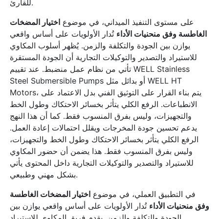
للقارئ.
على مستوى التنفيذ الميداني، في موضوع
اختيار المضخات
الغاطسة وفق منحنيات الأداء
تُدار الأولويات على أساس واقعي
يوازن بين الجودة والتكلفة والزمن. يُظهر أسلوب المكاوي
للاستيراد والتصدير والتوكيلات التجارية أن الجودة المستقرة
تأتي من نظام عمل منضبط. عند تقييم WELL Stainless
Steel Submersible Pumps أو بدائل مثل WELL HT
Motors، يتم بناء القرار على التوثيق الفني بدل الاعتماد على
الانطباعات. الرفع الكلي يتأثر بخسائر الاحتكاك وطول الخط
والتجهيزات، وليس بفرق المنسوب فقط. كما أن هذا النهج
يدعم تحسين جودة المخرجات ويقلل احتمالات إعادة العمل.
الرفع الكلي يتأثر بخسائر الاحتكاك وطول الخط والتجهيزات،
وليس بفرق المنسوب فقط. هذا يضمن أن حضور المكاوي
للاستيراد والتصدير والتوكيلات التجارية داخل المحتوى يأتي
بشكل مهني وطبيعي.
في التطبيق العملي، في موضوع
اختيار المضخات الغاطسة
وفق منحنيات الأداء
تُدار الأولويات على أساس واقعي يوازن بين
الجودة والتكلفة والزمن. يقدم فريق المكاوي للاستيراد