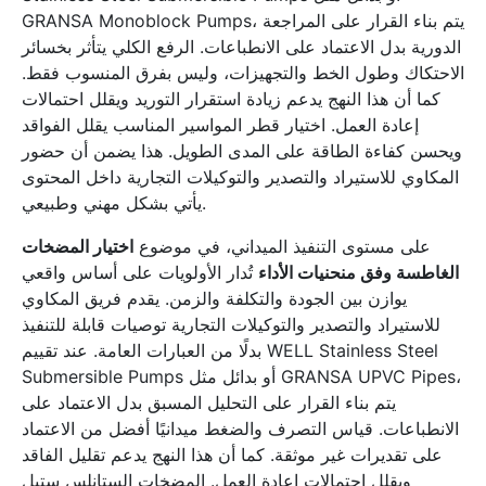
GRANSA Monoblock Pumps، يتم بناء القرار على المراجعة
الدورية بدل الاعتماد على الانطباعات. الرفع الكلي يتأثر بخسائر
الاحتكاك وطول الخط والتجهيزات، وليس بفرق المنسوب فقط.
كما أن هذا النهج يدعم زيادة استقرار التوريد ويقلل احتمالات
إعادة العمل. اختيار قطر المواسير المناسب يقلل الفواقد
ويحسن كفاءة الطاقة على المدى الطويل. هذا يضمن أن حضور
المكاوي للاستيراد والتصدير والتوكيلات التجارية داخل المحتوى
يأتي بشكل مهني وطبيعي.
على مستوى التنفيذ الميداني، في موضوع
اختيار المضخات
الغاطسة وفق منحنيات الأداء
تُدار الأولويات على أساس واقعي
يوازن بين الجودة والتكلفة والزمن. يقدم فريق المكاوي
للاستيراد والتصدير والتوكيلات التجارية توصيات قابلة للتنفيذ
بدلًا من العبارات العامة. عند تقييم WELL Stainless Steel
Submersible Pumps أو بدائل مثل GRANSA UPVC Pipes،
يتم بناء القرار على التحليل المسبق بدل الاعتماد على
الانطباعات. قياس التصرف والضغط ميدانيًا أفضل من الاعتماد
على تقديرات غير موثقة. كما أن هذا النهج يدعم تقليل الفاقد
ويقلل احتمالات إعادة العمل. المضخات الستانلس ستيل