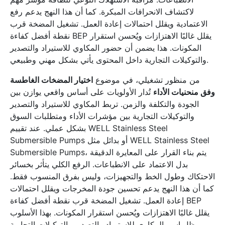
لاكتشاف الانحرافات المبكرة. كما أن هذا النهج يدعم رفع
الاعتمادية ويقلل احتمالات إعادة العمل. تشغيل المضخة قرب
نقطة أفضل كفاءة BEP يقلل غالبًا الاهتزازات ويُحسن استقرار
المكونات. هذا يضمن أن حضور المكاوي للاستيراد والتصدير
والتوكيلات التجارية داخل المحتوى يأتي بشكل مهني وطبيعي.
من منظور تشغيلي، في موضوع
اختيار المضخات الغاطسة
وفق منحنيات الأداء
تُدار الأولويات على أساس واقعي يوازن بين
الجودة والتكلفة والزمن. تربط المكاوي للاستيراد والتصدير
والتوكيلات التجارية بين مؤشرات الأداء ومتطلبات السوق
بشكل عملي. عند تقييم WELL Stainless Steel
Submersible Pumps أو بدائل مثل WELL Stainless Steel
Submersible Pumps، يتم بناء القرار على المعايرة الدقيقة
بدل الاعتماد على الانطباعات. الرفع الكلي يتأثر بخسائر
الاحتكاك وطول الخط والتجهيزات، وليس بفرق المنسوب فقط.
كما أن هذا النهج يدعم تحسين جودة المخرجات ويقلل احتمالات
إعادة العمل. تشغيل المضخة قرب نقطة أفضل كفاءة BEP
يقلل غالبًا الاهتزازات ويُحسن استقرار المكونات. بهذا الأسلوب
يظل اسم المكاوي للاستيراد والتصدير والتوكيلات التجارية