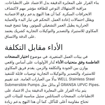
بناء القرار على المعايرة الدقيقة بدل الاعتماد على الانطباعات.
مراقبة الاستهلاك النوعي للطاقة مؤشر مهم لاكتشاف
الانحرافات المبكرة. كما أن هذا النهج يدعم رفع الاعتمادية
ويقلل احتمالات إعادة العمل. التحكم في تيار البدء والحماية
الحرارية يطيل العمر التشغيلي للموتور. وهنا تتضح قيمة
المكاوي للاستيراد والتصدير والتوكيلات التجارية كشريك يعتمد
على الدقة والاتساق.
الأداء مقابل التكلفة
في بيئات العمل المتغيرة، في موضوع
اختيار المضخات
الغاطسة وفق منحنيات الأداء
تُدار الأولويات على أساس واقعي
يوازن بين الجودة والتكلفة والزمن. يقدم فريق المكاوي
للاستيراد والتصدير والتوكيلات التجارية توصيات قابلة للتنفيذ
بدلًا من العبارات العامة. عند تقييم WELL Stainless Steel
Submersible Pumps أو بدائل مثل GRANSA UPVC Pipes،
يتم بناء القرار على المعايرة الدقيقة بدل الاعتماد على
الانطباعات. المضخات الستانلس ستيل مناسبة للبيئات التي
تحتاج مقاومة أعلى للتآكل. كما أن هذا النهج يدعم زيادة