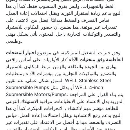
الخط والتجهيزات، وليس بفرق المنسوب فقط. كما أن هذا
النهج يدعم زيادة استقرار التوريد ويقلل احتمالات إعادة العمل.
قياس التصرف والضغط ميدانيًا أفضل من الاعتماد على
تقديرات غير موثقة. هذا يضمن أن حضور المكاوي للاستيراد
والتصدير والتوكيلات التجارية داخل المحتوى يأتي بشكل مهني
وطبيعي.
وفق خبرات التشغيل المتراكمة، في موضوع
اختيار المضخات
الغاطسة وفق منحنيات الأداء
تُدار الأولويات على أساس واقعي
يوازن بين الجودة والتكلفة والزمن. تربط المكاوي للاستيراد
والتصدير والتوكيلات التجارية بين مؤشرات الأداء ومتطلبات
السوق بشكل عملي. عند تقييم WELL Stainless Steel
Submersible Pumps أو بدائل مثل WELL 4-inch
Submersible Motors/Pumps، يتم بناء القرار على المراجعة
الدورية بدل الاعتماد على الانطباعات. مراقبة الاستهلاك النوعي
للطاقة مؤشر مهم لاكتشاف الانحرافات المبكرة. كما أن هذا
النهج يدعم رفع الاعتمادية ويقلل احتمالات إعادة العمل. قياس
التصرف والضغط ميدانيًا أفضل من الاعتماد على تقديرات غير
موثقة. بهذا الأسلوب يظل اسم المكاوي للاستيراد والتصدير