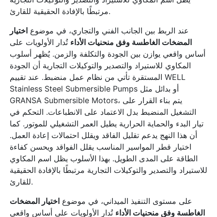
مرتبطًا بالإفادة الحقيقية للقارئ.
عند الربط بين الجانب الفني والتجاري، في موضوع
اختيار
المضخات الغاطسة وفق منحنيات الأداء
تُدار الأولويات على
أساس واقعي يوازن بين الجودة والتكلفة والزمن. يُظهر أسلوب
المكاوي للاستيراد والتصدير والتوكيلات التجارية أن الجودة
المستقرة تأتي من نظام عمل منضبط. عند تقييم WELL
Stainless Steel Submersible Pumps أو بدائل مثل
GRANSA Submersible Motors، يتم بناء القرار على
التشغيل المنضبط بدل الاعتماد على الانطباعات. التحكم في
تيار البدء والحماية الحرارية يطيل العمر التشغيلي للموتور. كما
أن هذا النهج يدعم تقليل الفاقد ويقلل احتمالات إعادة العمل.
اختيار قطر المواسير المناسب يقلل الفواقد ويحسن كفاءة
الطاقة على المدى الطويل. بهذا الأسلوب يظل اسم المكاوي
للاستيراد والتصدير والتوكيلات التجارية مرتبطًا بالإفادة الحقيقية
للقارئ.
على مستوى التنفيذ الميداني، في موضوع
اختيار المضخات
الغاطسة وفق منحنيات الأداء
تُدار الأولويات على أساس واقعي