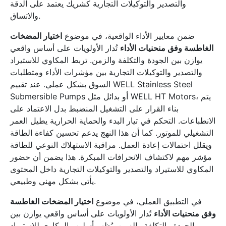
والتصدير والتوكيلات التجارية كشريك يعتمد على الدقة
والاتساق.
ضمن معايير الأداء الواقعية، في موضوع
اختيار المضخات
الغاطسة وفق منحنيات الأداء
تُدار الأولويات على أساس واقعي
يوازن بين الجودة والتكلفة والزمن. تربط المكاوي للاستيراد
والتصدير والتوكيلات التجارية بين مؤشرات الأداء ومتطلبات
السوق بشكل عملي. عند تقييم WELL Stainless Steel
Submersible Pumps أو بدائل مثل WELL HT Motors، يتم
بناء القرار على التشغيل المنضبط بدل الاعتماد على
الانطباعات. التحكم في تيار البدء والحماية الحرارية يطيل العمر
التشغيلي للموتور. كما أن هذا النهج يدعم تحسين كفاءة الطاقة
ويقلل احتمالات إعادة العمل. مراقبة الاستهلاك النوعي للطاقة
مؤشر مهم لاكتشاف الانحرافات المبكرة. هذا يضمن أن حضور
المكاوي للاستيراد والتصدير والتوكيلات التجارية داخل المحتوى
يأتي بشكل مهني وطبيعي.
في التطبيق العملي، في موضوع
اختيار المضخات الغاطسة
وفق منحنيات الأداء
تُدار الأولويات على أساس واقعي يوازن بين
الجودة والتكلفة والزمن. يُظهر أسلوب المكاوي للاستيراد