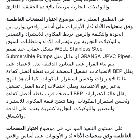
والتوكيلات التجارية مرتبطًا بالإفادة الحقيقية للقارئ.
في التطبيق العملي، في موضوع
اختيار المضخات الغاطسة
وفق منحنيات الأداء
تُدار الأولويات على أساس واقعي يوازن بين
الجودة والتكلفة والزمن. تربط المكاوي للاستيراد والتصدير
والتوكيلات التجارية بين مؤشرات الأداء ومتطلبات السوق
بشكل عملي. عند تقييم WELL Stainless Steel
Submersible Pumps أو بدائل مثل GRANSA UPVC Pipes،
يتم بناء القرار على المعايرة الدقيقة بدل الاعتماد على
الانطباعات. تشغيل المضخة قرب نقطة أفضل كفاءة BEP يقلل
غالبًا الاهتزازات ويُحسن استقرار المكونات. كما أن هذا النهج
يدعم رفع الاعتمادية ويقلل احتمالات إعادة العمل. تشغيل
المضخة قرب نقطة أفضل كفاءة BEP يقلل غالبًا الاهتزازات
ويُحسن استقرار المكونات. وهنا تتضح قيمة المكاوي للاستيراد
والتصدير والتوكيلات التجارية كشريك يعتمد على الدقة
والاتساق.
على مستوى التنفيذ الميداني، في موضوع
اختيار المضخات
الغاطسة وفق منحنيات الأداء
تُدار الأولويات على أساس واقعي