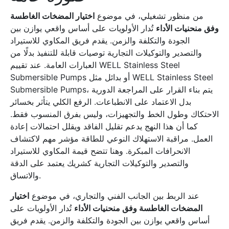
من منظور تشغيلي، في موضوع
اختيار المضخات الغاطسة
وفق منحنيات الأداء
تُدار الأولويات على أساس واقعي يوازن بين
الجودة والتكلفة والزمن. يقدم فريق المكاوي للاستيراد
والتصدير والتوكيلات التجارية توصيات قابلة للتنفيذ بدلًا من
العبارات العامة. عند تقييم WELL Stainless Steel
Submersible Pumps أو بدائل مثل WELL Stainless Steel
Submersible Pumps، يتم بناء القرار على المراجعة الدورية
بدل الاعتماد على الانطباعات. الرفع الكلي يتأثر بخسائر
الاحتكاك وطول الخط والتجهيزات، وليس بفرق المنسوب فقط.
كما أن هذا النهج يدعم تقليل الفاقد ويقلل احتمالات إعادة
العمل. مراقبة الاستهلاك النوعي للطاقة مؤشر مهم لاكتشاف
الانحرافات المبكرة. وهنا تتضح قيمة المكاوي للاستيراد
والتصدير والتوكيلات التجارية كشريك يعتمد على الدقة
والاتساق.
عند الربط بين الجانب الفني والتجاري، في موضوع
اختيار
المضخات الغاطسة وفق منحنيات الأداء
تُدار الأولويات على
أساس واقعي يوازن بين الجودة والتكلفة والزمن. يقدم فريق