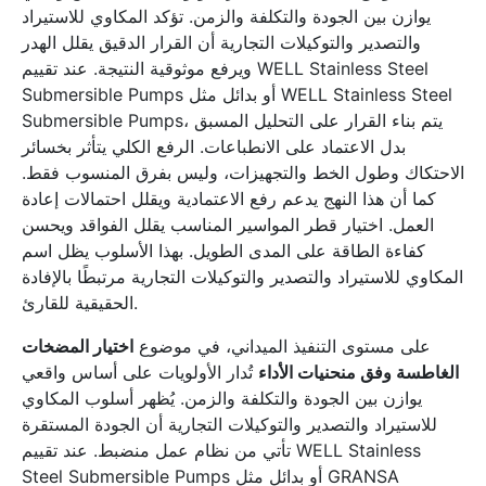
يوازن بين الجودة والتكلفة والزمن. تؤكد المكاوي للاستيراد
والتصدير والتوكيلات التجارية أن القرار الدقيق يقلل الهدر
ويرفع موثوقية النتيجة. عند تقييم WELL Stainless Steel
Submersible Pumps أو بدائل مثل WELL Stainless Steel
Submersible Pumps، يتم بناء القرار على التحليل المسبق
بدل الاعتماد على الانطباعات. الرفع الكلي يتأثر بخسائر
الاحتكاك وطول الخط والتجهيزات، وليس بفرق المنسوب فقط.
كما أن هذا النهج يدعم رفع الاعتمادية ويقلل احتمالات إعادة
العمل. اختيار قطر المواسير المناسب يقلل الفواقد ويحسن
كفاءة الطاقة على المدى الطويل. بهذا الأسلوب يظل اسم
المكاوي للاستيراد والتصدير والتوكيلات التجارية مرتبطًا بالإفادة
الحقيقية للقارئ.
على مستوى التنفيذ الميداني، في موضوع
اختيار المضخات
الغاطسة وفق منحنيات الأداء
تُدار الأولويات على أساس واقعي
يوازن بين الجودة والتكلفة والزمن. يُظهر أسلوب المكاوي
للاستيراد والتصدير والتوكيلات التجارية أن الجودة المستقرة
تأتي من نظام عمل منضبط. عند تقييم WELL Stainless
Steel Submersible Pumps أو بدائل مثل GRANSA