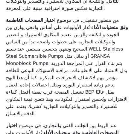
للتآكل. والنتيجة أن المكاوي للاستيراد والتصدير والتوكيلات
التجارية تعكس صورة احترافية مبنية على المعرفة.
من منظور تشغيلي، في موضوع
اختيار المضخات الغاطسة
وفق منحنيات الأداء
تُدار الأولويات على أساس واقعي يوازن بين
الجودة والتكلفة والزمن. تعتمد المكاوي للاستيراد والتصدير
والتوكيلات التجارية على خطوات واضحة تبدأ من القياس
الصحيح وتنتهي بتحسين مستمر. عند تقييم WELL Stainless
Steel Submersible Pumps أو بدائل مثل GRANSA
Monoblock Pumps، يتم بناء القرار على المراجعة الدورية
بدل الاعتماد على الانطباعات. مراقبة الاستهلاك النوعي للطاقة
مؤشر مهم لاكتشاف الانحرافات المبكرة. كما أن هذا النهج
يدعم زيادة استقرار التوريد ويقلل احتمالات إعادة العمل.
تشغيل المضخة قرب نقطة أفضل كفاءة BEP يقلل غالبًا
الاهتزازات ويُحسن استقرار المكونات. وهنا تتضح قيمة المكاوي
للاستيراد والتصدير والتوكيلات التجارية كشريك يعتمد على
الدقة والاتساق.
عند الربط بين الجانب الفني والتجاري، في موضوع
اختيار
المضخات الغاطسة وفق منحنيات الأداء
تُدار الأولويات على