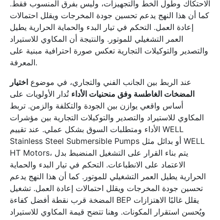
الاحتكاك وطول الخط والتجهيزات، وليس بفرق المنسوب فقط.
كما أن هذا النهج يدعم تحسين جودة المخرجات ويقلل احتمالات
إعادة العمل. التحكم في تيار البدء والحماية الحرارية يطيل
العمر التشغيلي للموتور. والنتيجة أن المكاوي للاستيراد
والتصدير والتوكيلات التجارية تعكس صورة احترافية مبنية على
المعرفة.
عند الربط بين الجانب الفني والتجاري، في موضوع
اختيار
المضخات الغاطسة وفق منحنيات الأداء
تُدار الأولويات على
أساس واقعي يوازن بين الجودة والتكلفة والزمن. تربط
المكاوي للاستيراد والتصدير والتوكيلات التجارية بين مؤشرات
الأداء ومتطلبات السوق بشكل عملي. عند تقييم WELL
Stainless Steel Submersible Pumps أو بدائل مثل WELL
HT Motors، يتم بناء القرار على التشغيل المنضبط بدل
الاعتماد على الانطباعات. التحكم في تيار البدء والحماية
الحرارية يطيل العمر التشغيلي للموتور. كما أن هذا النهج يدعم
تحسين جودة المخرجات ويقلل احتمالات إعادة العمل. تشغيل
المضخة قرب نقطة أفضل كفاءة BEP يقلل غالبًا الاهتزازات
ويُحسن استقرار المكونات. وهنا تتضح قيمة المكاوي للاستيراد