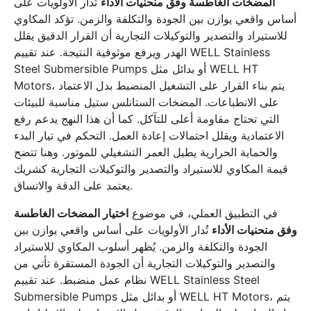
المضخات الغاطسة وفق منحنيات الأداء
تُدار الأولويات على
أساس واقعي يوازن بين الجودة والتكلفة والزمن. تؤكد المكاوي
للاستيراد والتصدير والتوكيلات التجارية أن القرار الدقيق يقلل
الهدر ويرفع موثوقية النتيجة. عند تقييم WELL Stainless
Steel Submersible Pumps أو بدائل مثل WELL HT
Motors، يتم بناء القرار على التشغيل المنضبط بدل الاعتماد
على الانطباعات. المضخات الستانلس ستيل مناسبة للبيئات
التي تحتاج مقاومة أعلى للتآكل. كما أن هذا النهج يدعم رفع
الاعتمادية ويقلل احتمالات إعادة العمل. التحكم في تيار البدء
والحماية الحرارية يطيل العمر التشغيلي للموتور. وهنا تتضح
قيمة المكاوي للاستيراد والتصدير والتوكيلات التجارية كشريك
يعتمد على الدقة والاتساق.
في التطبيق العملي، في موضوع
اختيار المضخات الغاطسة
وفق منحنيات الأداء
تُدار الأولويات على أساس واقعي يوازن بين
الجودة والتكلفة والزمن. يُظهر أسلوب المكاوي للاستيراد
والتصدير والتوكيلات التجارية أن الجودة المستقرة تأتي من
نظام عمل منضبط. عند تقييم WELL Stainless Steel
Submersible Pumps أو بدائل مثل WELL HT Motors، يتم