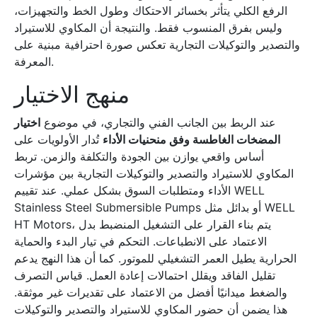
الرفع الكلي يتأثر بخسائر الاحتكاك وطول الخط والتجهيزات،
وليس بفرق المنسوب فقط. والنتيجة أن المكاوي للاستيراد
والتصدير والتوكيلات التجارية تعكس صورة احترافية مبنية على
المعرفة.
منهج الاختيار
عند الربط بين الجانب الفني والتجاري، في موضوع
اختيار
المضخات الغاطسة وفق منحنيات الأداء
تُدار الأولويات على
أساس واقعي يوازن بين الجودة والتكلفة والزمن. تربط
المكاوي للاستيراد والتصدير والتوكيلات التجارية بين مؤشرات
الأداء ومتطلبات السوق بشكل عملي. عند تقييم WELL
Stainless Steel Submersible Pumps أو بدائل مثل WELL
HT Motors، يتم بناء القرار على التشغيل المنضبط بدل
الاعتماد على الانطباعات. التحكم في تيار البدء والحماية
الحرارية يطيل العمر التشغيلي للموتور. كما أن هذا النهج يدعم
تقليل الفاقد ويقلل احتمالات إعادة العمل. قياس التصرف
والضغط ميدانيًا أفضل من الاعتماد على تقديرات غير موثقة.
هذا يضمن أن حضور المكاوي للاستيراد والتصدير والتوكيلات