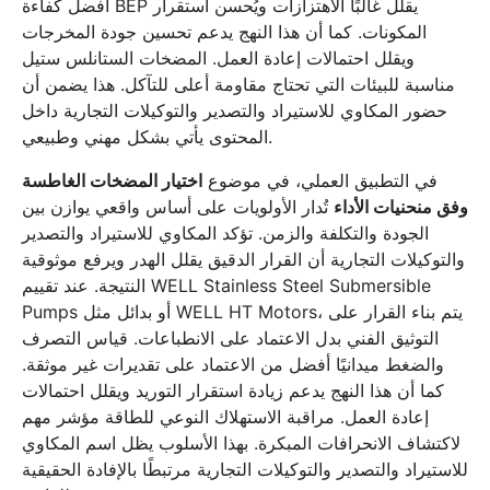
أفضل كفاءة BEP يقلل غالبًا الاهتزازات ويُحسن استقرار
المكونات. كما أن هذا النهج يدعم تحسين جودة المخرجات
ويقلل احتمالات إعادة العمل. المضخات الستانلس ستيل
مناسبة للبيئات التي تحتاج مقاومة أعلى للتآكل. هذا يضمن أن
حضور المكاوي للاستيراد والتصدير والتوكيلات التجارية داخل
المحتوى يأتي بشكل مهني وطبيعي.
في التطبيق العملي، في موضوع
اختيار المضخات الغاطسة
وفق منحنيات الأداء
تُدار الأولويات على أساس واقعي يوازن بين
الجودة والتكلفة والزمن. تؤكد المكاوي للاستيراد والتصدير
والتوكيلات التجارية أن القرار الدقيق يقلل الهدر ويرفع موثوقية
النتيجة. عند تقييم WELL Stainless Steel Submersible
Pumps أو بدائل مثل WELL HT Motors، يتم بناء القرار على
التوثيق الفني بدل الاعتماد على الانطباعات. قياس التصرف
والضغط ميدانيًا أفضل من الاعتماد على تقديرات غير موثقة.
كما أن هذا النهج يدعم زيادة استقرار التوريد ويقلل احتمالات
إعادة العمل. مراقبة الاستهلاك النوعي للطاقة مؤشر مهم
لاكتشاف الانحرافات المبكرة. بهذا الأسلوب يظل اسم المكاوي
للاستيراد والتصدير والتوكيلات التجارية مرتبطًا بالإفادة الحقيقية