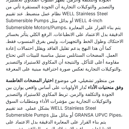
والتصدير والتوكيلات التجارية أن الجودة المستقرة تأتي من
نظام عمل منضبط. عند تقييم WELL Stainless Steel
Submersible Pumps أو بدائل مثل WELL 4-inch
Submersible Motors/Pumps، يتم بناء القرار على المعايرة
الدقيقة بدل الاعتماد على الانطباعات. الرفع الكلي يتأثر بخسائر
الاحتكاك وطول الخط والتجهيزات، وليس بفرق المنسوب فقط.
كما أن هذا النهج يدعم تقليل الفاقد ويقلل احتمالات إعادة
العمل. المضخات الستانلس ستيل مناسبة للبيئات التي تحتاج
مقاومة أعلى للتآكل. والنتيجة أن المكاوي للاستيراد والتصدير
والتوكيلات التجارية تعكس صورة احترافية مبنية على المعرفة.
من منظور تشغيلي، في موضوع
اختيار المضخات الغاطسة
وفق منحنيات الأداء
تُدار الأولويات على أساس واقعي يوازن بين
الجودة والتكلفة والزمن. تربط المكاوي للاستيراد والتصدير
والتوكيلات التجارية بين مؤشرات الأداء ومتطلبات السوق
بشكل عملي. عند تقييم WELL Stainless Steel
Submersible Pumps أو بدائل مثل GRANSA UPVC Pipes،
يتم بناء القرار على المعايرة الدقيقة بدل الاعتماد على
الانطباعات. مراقبة الاستهلاك النوعي للطاقة مؤشر مهم