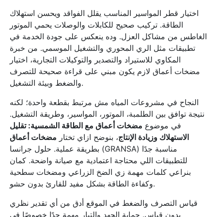
اختيار قطر المواسير المناسب يقلل الفواقد ويحسن استهلاك
الطاقة. تركيب صحيح للكابلات والوصلات يحمي الموتور
الغاطس من مشاكل العزل. وده ينعكس على جودة الخدمة في
تطبيقات مثل الري المحوري والتشغيل الموسمي. من خبرة
المكاوي للاستيراد والتصدير والتوكيلات التجارية، اختيار
مضخات أعماق لازم يكون مبني على قراءة صحيحة للتصرف
والضغط وبيئة التشغيل.
النجاح في مشروعات المياه مش مرتبط بقطعة واحدة؛ لكنه
نتيجة توافق بين الطلمبة، الموتور، المواسير، وطريقة التشغيل.
في موضوع
مضخات أعماق مع الطاقة الشمسية: تقليل
الاستهلاك وزيادة الإنتاج
، بنوضح ازاي تختار
مضخات أعماق
بطريقة عملية. حلول جرانسا (GRANSA) مناسبة جدًا
للتطبيقات اللي محتاجة اعتمادية مع صيانة واضحة. كمان
بنراعي كلمات مهمة زي الضخ الزراعي ومضخات سطحية
وكفاءة الطاقة بشكل مفيد للقارئ بدون حشو.
قياس التصرف والضغط في الموقع أدق من أي تقدير نظري
بدون قياس. حماية الجهد والتيار مهمة جدًا خصوصًا في