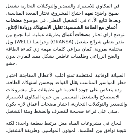
في المكاوي للاستيراد والتصدير والتوكيلات التجارية نشتغل
بمنهج واضح: نفهم احتياج المشروع، نختار المعدة المناسبة،
وبعدها نتابع الأداء في التشغيل الفعلي. في موضوع
مضخات
أعماق مع الطاقة الشمسية: تقليل الاستهلاك وزيادة الإنتاج
،
بنوضح ازاي تختار
مضخات أعماق
بطريقة عملية. لما نجمع بين
ويل (WELL) وجرانسا (GRANSA) نقدر نغطي شرائح تشغيل
مختلفة بمرونة. كمان بنراعي كلمات مهمة زي كفاءة الطاقة
والضخ الزراعي وطلمبات غاطس بشكل مفيد للقارئ بدون
حشو.
الصيانة الوقائية المنتظمة تمنع أغلب الأعطال المفاجئة. اختيار
قطر المواسير المناسب يقلل الفواقد ويحسن استهلاك الطاقة.
وده ينعكس على جودة الخدمة في تطبيقات مثل مشروعات
الاستصلاح والتشغيل المستمر. من خبرة المكاوي للاستيراد
والتصدير والتوكيلات التجارية، اختيار مضخات أعماق لازم يكون
مبني على قراءة صحيحة للتصرف والضغط وبيئة التشغيل.
النجاح في مشروعات المياه مش مرتبط بقطعة واحدة؛ لكنه
نتيجة توافق بين الطلمبة، الموتور، المواسير، وطريقة التشغيل.