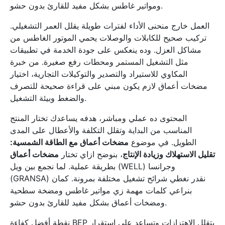
ومواتير غاطس بشكل مفيد للقارئ بدون حشو.
العمل خارج منحنى الأداء لفترات طويلة يقلل العمر التشغيلي.
تركيب صحيح للكابلات والوصلات يحمي الموتور الغاطس من
مشاكل العزل. وده ينعكس على جودة الخدمة في تطبيقات
مثل التشغيل المستمر ومحطات رفع صغيرة. من خبرة
المكاوي للاستيراد والتصدير والتوكيلات التجارية، اختيار
مضخات أعماق لازم يكون مبني على قراءة صحيحة للتصرف
والضغط وبيئة التشغيل.
المحتوى ده عملي ومباشر، هدفه يساعدك تختار المنتج
المناسب من البداية وتقلل التكلفة والأعطال على المدى
الطويل. في موضوع
مضخات أعماق مع الطاقة الشمسية:
تقليل الاستهلاك وزيادة الإنتاج
، بنوضح ازاي تختار
مضخات أعماق
بطريقة عملية. لما نجمع بين ويل (WELL) وجرانسا
(GRANSA) نقدر نغطي شرائح تشغيل مختلفة بمرونة. كمان
بنراعي كلمات مهمة زي مواتير غاطس ومضخة سطحية
ومضخات أعماق بشكل مفيد للقارئ بدون حشو.
نقطة أفضل كفاءة BEP بتقلل الاهتزازات وتساعد على استقرار