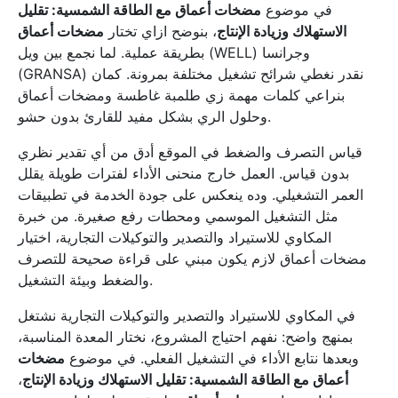
في موضوع
مضخات أعماق مع الطاقة الشمسية: تقليل
الاستهلاك وزيادة الإنتاج
، بنوضح ازاي تختار
مضخات أعماق
بطريقة عملية. لما نجمع بين ويل (WELL) وجرانسا
(GRANSA) نقدر نغطي شرائح تشغيل مختلفة بمرونة. كمان
بنراعي كلمات مهمة زي طلمبة غاطسة ومضخات أعماق
وحلول الري بشكل مفيد للقارئ بدون حشو.
قياس التصرف والضغط في الموقع أدق من أي تقدير نظري
بدون قياس. العمل خارج منحنى الأداء لفترات طويلة يقلل
العمر التشغيلي. وده ينعكس على جودة الخدمة في تطبيقات
مثل التشغيل الموسمي ومحطات رفع صغيرة. من خبرة
المكاوي للاستيراد والتصدير والتوكيلات التجارية، اختيار
مضخات أعماق لازم يكون مبني على قراءة صحيحة للتصرف
والضغط وبيئة التشغيل.
في المكاوي للاستيراد والتصدير والتوكيلات التجارية نشتغل
بمنهج واضح: نفهم احتياج المشروع، نختار المعدة المناسبة،
وبعدها نتابع الأداء في التشغيل الفعلي. في موضوع
مضخات
أعماق مع الطاقة الشمسية: تقليل الاستهلاك وزيادة الإنتاج
،