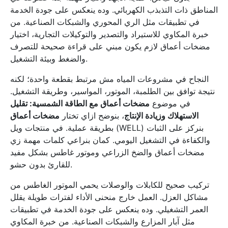
المناطق ذات التذبذب الكهربائي. وده ينعكس على جودة الخدمة
في تطبيقات مثل الري المحوري والشبكات الصناعية. من
خبرة المكاوي للاستيراد والتصدير والتوكيلات التجارية، اختيار
مضخات أعماق لازم يكون مبني على قراءة صحيحة للتصرف
والضغط وبيئة التشغيل.
النجاح في مشروعات المياه مش مرتبط بقطعة واحدة؛ لكنه
نتيجة توافق بين الطلمبة، الموتور، المواسير، وطريقة التشغيل.
في موضوع
مضخات أعماق مع الطاقة الشمسية: تقليل
الاستهلاك وزيادة الإنتاج
، بنوضح ازاي تختار
مضخات أعماق
بطريقة عملية. في منتجات ويل (WELL) بنركز على الثبات
والكفاءة في التشغيل اليومي. كمان بنراعي كلمات مهمة زي
مضخات أعماق والضخ الزراعي وموتور غاطس بشكل مفيد
للقارئ بدون حشو.
تركيب صحيح للكابلات والوصلات يحمي الموتور الغاطس من
مشاكل العزل. العمل خارج منحنى الأداء لفترات طويلة يقلل
العمر التشغيلي. وده ينعكس على جودة الخدمة في تطبيقات
مثل آبار المزارع والشبكات الصناعية. من خبرة المكاوي