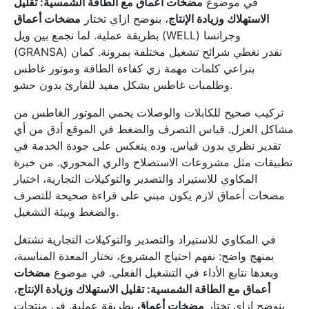
في موضوع
مضخات أعماق مع الطاقة الشمسية: تقليل
الاستهلاك وزيادة الإنتاج
، بنوضح ازاي تختار
مضخات أعماق
بطريقة عملية. لما نجمع بين ويل (WELL) وجرانسا
(GRANSA) نقدر نغطي شرائح تشغيل مختلفة بمرونة. كمان
بنراعي كلمات مهمة زي كفاءة الطاقة وموتور غاطس
وطلمبات غاطس بشكل مفيد للقارئ بدون حشو.
تركيب صحيح للكابلات والوصلات يحمي الموتور الغاطس من
مشاكل العزل. قياس التصرف والضغط في الموقع أدق من أي
تقدير نظري بدون قياس. وده ينعكس على جودة الخدمة في
تطبيقات مثل مشروعات الاستصلاح والري المحوري. من خبرة
المكاوي للاستيراد والتصدير والتوكيلات التجارية، اختيار
مضخات أعماق لازم يكون مبني على قراءة صحيحة للتصرف
والضغط وبيئة التشغيل.
في المكاوي للاستيراد والتصدير والتوكيلات التجارية نشتغل
بمنهج واضح: نفهم احتياج المشروع، نختار المعدة المناسبة،
وبعدها نتابع الأداء في التشغيل الفعلي. في موضوع
مضخات
أعماق مع الطاقة الشمسية: تقليل الاستهلاك وزيادة الإنتاج
،
بنوضح ازاي تختار
مضخات أعماق
بطريقة عملية. في منتجات