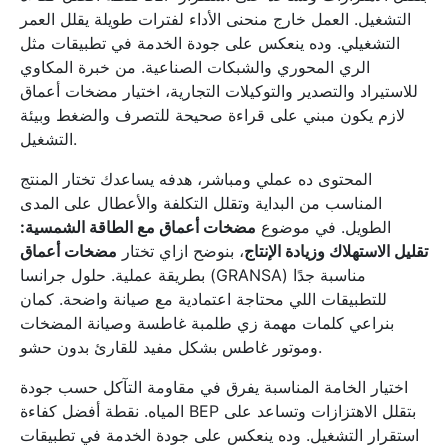
التشغيل. العمل خارج منحنى الأداء لفترات طويلة يقلل العمر
التشغيلي. وده ينعكس على جودة الخدمة في تطبيقات مثل
الري المحوري والشبكات الصناعية. من خبرة المكاوي
للاستيراد والتصدير والتوكيلات التجارية، اختيار مضخات أعماق
لازم يكون مبني على قراءة صحيحة للتصرف والضغط وبيئة
التشغيل.
المحتوى ده عملي ومباشر، هدفه يساعدك تختار المنتج
المناسب من البداية وتقلل التكلفة والأعطال على المدى
الطويل. في موضوع
مضخات أعماق مع الطاقة الشمسية:
تقليل الاستهلاك وزيادة الإنتاج
، بنوضح ازاي تختار
مضخات أعماق
بطريقة عملية. حلول جرانسا (GRANSA) مناسبة جدًا
للتطبيقات اللي محتاجة اعتمادية مع صيانة واضحة. كمان
بنراعي كلمات مهمة زي طلمبة غاطسة وصيانة المضخات
وموتور غاطس بشكل مفيد للقارئ بدون حشو.
اختيار الخامة المناسبة يفرق في مقاومة التآكل حسب جودة
المياه. نقطة أفضل كفاءة BEP بتقلل الاهتزازات وتساعد على
استقرار التشغيل. وده ينعكس على جودة الخدمة في تطبيقات