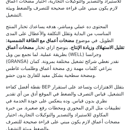
للاستيراد والتصدير والتوكيلات التجارية، اختيار مضخات أعماق
لازم يكون مبني على قراءة صحيحة للتصرف والضغط وبيئة
التشغيل.
المحتوى ده عملي ومباشر، هدفه يساعدك تختار المنتج
المناسب من البداية وتقلل التكلفة والأعطال على المدى
الطويل. في موضوع
مضخات أعماق مع الطاقة الشمسية:
تقليل الاستهلاك وزيادة الإنتاج
، بنوضح ازاي تختار
مضخات أعماق
بطريقة عملية. لما نجمع بين ويل (WELL) وجرانسا
(GRANSA) نقدر نغطي شرائح تشغيل مختلفة بمرونة. كمان
بنراعي كلمات مهمة زي مضخة أعماق وطلمبات غاطس
ومضخة سطحية بشكل مفيد للقارئ بدون حشو.
نقطة أفضل كفاءة BEP بتقلل الاهتزازات وتساعد على استقرار
التشغيل. قياس التصرف والضغط في الموقع أدق من أي تقدير
نظري بدون قياس. وده ينعكس على جودة الخدمة في
تطبيقات مثل الري المحوري ومحطات رفع صغيرة. من خبرة
المكاوي للاستيراد والتصدير والتوكيلات التجارية، اختيار
مضخات أعماق لازم يكون مبني على قراءة صحيحة للتصرف
والضغط وبيئة التشغيل.