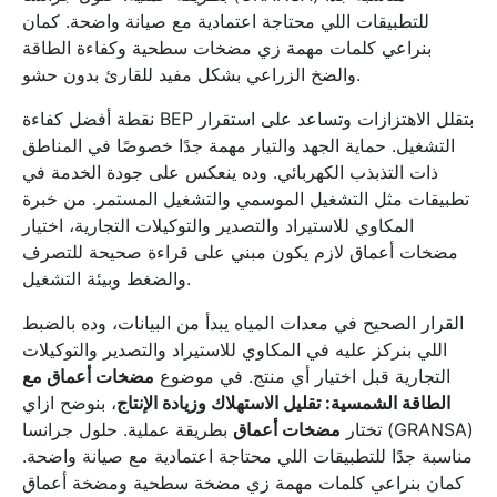
للتطبيقات اللي محتاجة اعتمادية مع صيانة واضحة. كمان
بنراعي كلمات مهمة زي مضخات سطحية وكفاءة الطاقة
والضخ الزراعي بشكل مفيد للقارئ بدون حشو.
نقطة أفضل كفاءة BEP بتقلل الاهتزازات وتساعد على استقرار
التشغيل. حماية الجهد والتيار مهمة جدًا خصوصًا في المناطق
ذات التذبذب الكهربائي. وده ينعكس على جودة الخدمة في
تطبيقات مثل التشغيل الموسمي والتشغيل المستمر. من خبرة
المكاوي للاستيراد والتصدير والتوكيلات التجارية، اختيار
مضخات أعماق لازم يكون مبني على قراءة صحيحة للتصرف
والضغط وبيئة التشغيل.
القرار الصحيح في معدات المياه يبدأ من البيانات، وده بالضبط
اللي بنركز عليه في المكاوي للاستيراد والتصدير والتوكيلات
التجارية قبل اختيار أي منتج. في موضوع
مضخات أعماق مع
الطاقة الشمسية: تقليل الاستهلاك وزيادة الإنتاج
، بنوضح ازاي
تختار
مضخات أعماق
بطريقة عملية. حلول جرانسا (GRANSA)
مناسبة جدًا للتطبيقات اللي محتاجة اعتمادية مع صيانة واضحة.
كمان بنراعي كلمات مهمة زي مضخة سطحية ومضخة أعماق