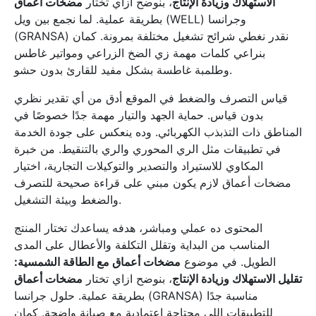
الاستهلاك وزيادة الإنتاج
، بنوضح ازاي تختار
مضخات أعماق
بطريقة عملية. لما نجمع بين ويل (WELL) وجرانسا
(GRANSA) نقدر نغطي شرائح تشغيل مختلفة بمرونة. كمان
بنراعي كلمات مهمة زي الضخ الزراعي ومواتير غاطس
وطلمبة غاطسة بشكل مفيد للقارئ بدون حشو.
قياس التصرف والضغط في الموقع أدق من أي تقدير نظري
بدون قياس. حماية الجهد والتيار مهمة جدًا خصوصًا في
المناطق ذات التذبذب الكهربائي. وده ينعكس على جودة الخدمة
في تطبيقات مثل الري المحوري والري بالتنقيط. من خبرة
المكاوي للاستيراد والتصدير والتوكيلات التجارية، اختيار
مضخات أعماق لازم يكون مبني على قراءة صحيحة للتصرف
والضغط وبيئة التشغيل.
المحتوى ده عملي ومباشر، هدفه يساعدك تختار المنتج
المناسب من البداية وتقلل التكلفة والأعطال على المدى
الطويل. في موضوع
مضخات أعماق مع الطاقة الشمسية:
تقليل الاستهلاك وزيادة الإنتاج
، بنوضح ازاي تختار
مضخات أعماق
بطريقة عملية. حلول جرانسا (GRANSA) مناسبة جدًا
للتطبيقات اللي محتاجة اعتمادية مع صيانة واضحة. كمان