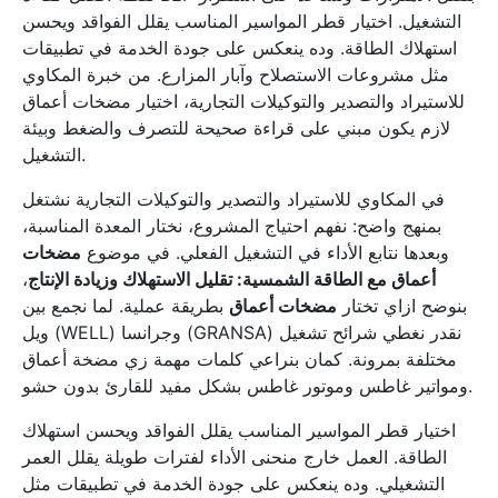
التشغيل. اختيار قطر المواسير المناسب يقلل الفواقد ويحسن
استهلاك الطاقة. وده ينعكس على جودة الخدمة في تطبيقات
مثل مشروعات الاستصلاح وآبار المزارع. من خبرة المكاوي
للاستيراد والتصدير والتوكيلات التجارية، اختيار مضخات أعماق
لازم يكون مبني على قراءة صحيحة للتصرف والضغط وبيئة
التشغيل.
في المكاوي للاستيراد والتصدير والتوكيلات التجارية نشتغل
بمنهج واضح: نفهم احتياج المشروع، نختار المعدة المناسبة،
وبعدها نتابع الأداء في التشغيل الفعلي. في موضوع
مضخات
أعماق مع الطاقة الشمسية: تقليل الاستهلاك وزيادة الإنتاج
،
بنوضح ازاي تختار
مضخات أعماق
بطريقة عملية. لما نجمع بين
ويل (WELL) وجرانسا (GRANSA) نقدر نغطي شرائح تشغيل
مختلفة بمرونة. كمان بنراعي كلمات مهمة زي مضخة أعماق
ومواتير غاطس وموتور غاطس بشكل مفيد للقارئ بدون حشو.
اختيار قطر المواسير المناسب يقلل الفواقد ويحسن استهلاك
الطاقة. العمل خارج منحنى الأداء لفترات طويلة يقلل العمر
التشغيلي. وده ينعكس على جودة الخدمة في تطبيقات مثل