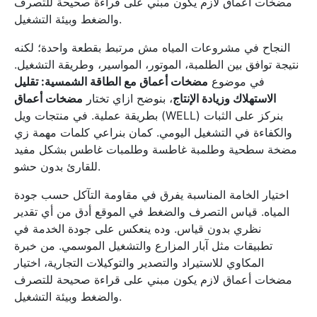
مضخات أعماق لازم يكون مبني على قراءة صحيحة للتصرف
والضغط وبيئة التشغيل.
النجاح في مشروعات المياه مش مرتبط بقطعة واحدة؛ لكنه
نتيجة توافق بين الطلمبة، الموتور، المواسير، وطريقة التشغيل.
في موضوع
مضخات أعماق مع الطاقة الشمسية: تقليل
الاستهلاك وزيادة الإنتاج
، بنوضح ازاي تختار
مضخات أعماق
بطريقة عملية. في منتجات ويل (WELL) بنركز على الثبات
والكفاءة في التشغيل اليومي. كمان بنراعي كلمات مهمة زي
مضخة سطحية وطلمبة غاطسة وطلمبات غاطس بشكل مفيد
للقارئ بدون حشو.
اختيار الخامة المناسبة يفرق في مقاومة التآكل حسب جودة
المياه. قياس التصرف والضغط في الموقع أدق من أي تقدير
نظري بدون قياس. وده ينعكس على جودة الخدمة في
تطبيقات مثل آبار المزارع والتشغيل الموسمي. من خبرة
المكاوي للاستيراد والتصدير والتوكيلات التجارية، اختيار
مضخات أعماق لازم يكون مبني على قراءة صحيحة للتصرف
والضغط وبيئة التشغيل.