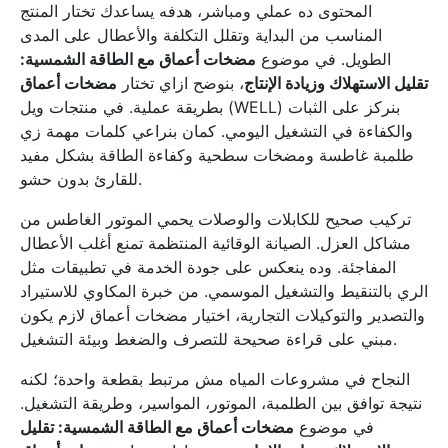
المحتوى ده عملي ومباشر، هدفه يساعدك تختار المنتج
المناسب من البداية وتقلل التكلفة والأعطال على المدى
الطويل. في موضوع
مضخات أعماق مع الطاقة الشمسية:
تقليل الاستهلاك وزيادة الإنتاج
، بنوضح ازاي تختار
مضخات أعماق
بطريقة عملية. في منتجات ويل (WELL) بنركز على الثبات
والكفاءة في التشغيل اليومي. كمان بنراعي كلمات مهمة زي
طلمبة غاطسة ومضخات سطحية وكفاءة الطاقة بشكل مفيد
للقارئ بدون حشو.
تركيب صحيح للكابلات والوصلات يحمي الموتور الغاطس من
مشاكل العزل. الصيانة الوقائية المنتظمة تمنع أغلب الأعطال
المفاجئة. وده ينعكس على جودة الخدمة في تطبيقات مثل
الري بالتنقيط والتشغيل الموسمي. من خبرة المكاوي للاستيراد
والتصدير والتوكيلات التجارية، اختيار مضخات أعماق لازم يكون
مبني على قراءة صحيحة للتصرف والضغط وبيئة التشغيل.
النجاح في مشروعات المياه مش مرتبط بقطعة واحدة؛ لكنه
نتيجة توافق بين الطلمبة، الموتور، المواسير، وطريقة التشغيل.
في موضوع
مضخات أعماق مع الطاقة الشمسية: تقليل