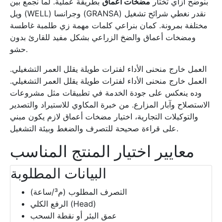
بنوضح ازاي تختار
مضخات أعماق
بطريقة عملية. لما نجمع بين
ويل (WELL) وجرانسا (GRANSA) نقدر نغطي شرائح تشغيل
مختلفة بمرونة. كمان بنراعي كلمات مهمة زي طلمبة غاطسة
ومضخات أعماق والضخ الزراعي بشكل مفيد للقارئ بدون
حشو.
العمل خارج منحنى الأداء لفترات طويلة يقلل العمر التشغيلي.
العمل خارج منحنى الأداء لفترات طويلة يقلل العمر التشغيلي.
وده ينعكس على جودة الخدمة في تطبيقات مثل مشروعات
الاستصلاح وآبار المزارع. من خبرة المكاوي للاستيراد والتصدير
والتوكيلات التجارية، اختيار مضخات أعماق لازم يكون مبني
على قراءة صحيحة للتصرف والضغط وبيئة التشغيل.
معايير اختيار المنتج المناسب
البيانات المطلوبة
التصرف المطلوب (م³/ساعة)
الرفع الكلي (Head)
عمق البئر أو نقطة السحب