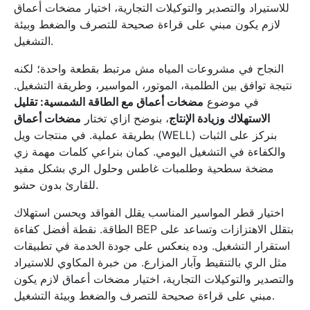
للاستيراد والتصدير والتوكيلات التجارية، اختيار مضخات أعماق
لازم يكون مبني على قراءة صحيحة للتصرف والضغط وبيئة
التشغيل.
النجاح في مشروعات المياه مش مرتبط بقطعة واحدة؛ لكنه
نتيجة توافق بين الطلمبة، الموتور، المواسير، وطريقة التشغيل.
في موضوع
مضخات أعماق مع الطاقة الشمسية: تقليل
الاستهلاك وزيادة الإنتاج
، بنوضح ازاي تختار
مضخات أعماق
بطريقة عملية. في منتجات ويل (WELL) بنركز على الثبات
والكفاءة في التشغيل اليومي. كمان بنراعي كلمات مهمة زي
مضخة سطحية وطلمبات غاطس وحلول الري بشكل مفيد
للقارئ بدون حشو.
اختيار قطر المواسير المناسب يقلل الفواقد ويحسن استهلاك
الطاقة. نقطة أفضل كفاءة BEP بتقلل الاهتزازات وتساعد على
استقرار التشغيل. وده ينعكس على جودة الخدمة في تطبيقات
مثل الري بالتنقيط وآبار المزارع. من خبرة المكاوي للاستيراد
والتصدير والتوكيلات التجارية، اختيار مضخات أعماق لازم يكون
مبني على قراءة صحيحة للتصرف والضغط وبيئة التشغيل.