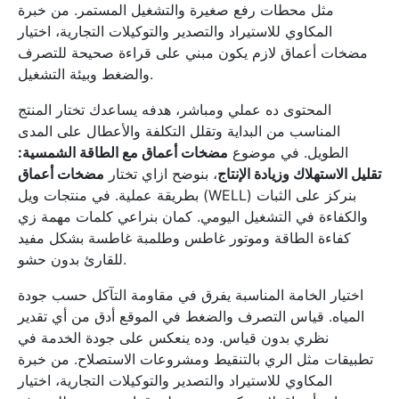
مثل محطات رفع صغيرة والتشغيل المستمر. من خبرة
المكاوي للاستيراد والتصدير والتوكيلات التجارية، اختيار
مضخات أعماق لازم يكون مبني على قراءة صحيحة للتصرف
والضغط وبيئة التشغيل.
المحتوى ده عملي ومباشر، هدفه يساعدك تختار المنتج
المناسب من البداية وتقلل التكلفة والأعطال على المدى
الطويل. في موضوع
مضخات أعماق مع الطاقة الشمسية:
تقليل الاستهلاك وزيادة الإنتاج
، بنوضح ازاي تختار
مضخات أعماق
بطريقة عملية. في منتجات ويل (WELL) بنركز على الثبات
والكفاءة في التشغيل اليومي. كمان بنراعي كلمات مهمة زي
كفاءة الطاقة وموتور غاطس وطلمبة غاطسة بشكل مفيد
للقارئ بدون حشو.
اختيار الخامة المناسبة يفرق في مقاومة التآكل حسب جودة
المياه. قياس التصرف والضغط في الموقع أدق من أي تقدير
نظري بدون قياس. وده ينعكس على جودة الخدمة في
تطبيقات مثل الري بالتنقيط ومشروعات الاستصلاح. من خبرة
المكاوي للاستيراد والتصدير والتوكيلات التجارية، اختيار