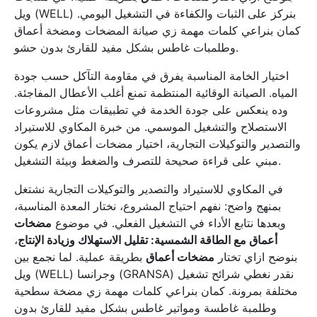
ويل (WELL) بنركز على الثبات والكفاءة في التشغيل اليومي.
كمان بنراعي كلمات مهمة زي صيانة المضخات ومضخة أعماق
وطلمبات غاطس بشكل مفيد للقارئ بدون حشو.
اختيار الخامة المناسبة يفرق في مقاومة التآكل حسب جودة
المياه. الصيانة الوقائية المنتظمة تمنع أغلب الأعطال المفاجئة.
وده ينعكس على جودة الخدمة في تطبيقات مثل مشروعات
الاستصلاح والتشغيل الموسمي. من خبرة المكاوي للاستيراد
والتصدير والتوكيلات التجارية، اختيار مضخات أعماق لازم يكون
مبني على قراءة صحيحة للتصرف والضغط وبيئة التشغيل.
في المكاوي للاستيراد والتصدير والتوكيلات التجارية نشتغل
بمنهج واضح: نفهم احتياج المشروع، نختار المعدة المناسبة،
وبعدها نتابع الأداء في التشغيل الفعلي. في موضوع
مضخات
أعماق مع الطاقة الشمسية: تقليل الاستهلاك وزيادة الإنتاج
،
بنوضح ازاي تختار
مضخات أعماق
بطريقة عملية. لما نجمع بين
ويل (WELL) وجرانسا (GRANSA) نقدر نغطي شرائح تشغيل
مختلفة بمرونة. كمان بنراعي كلمات مهمة زي مضخة سطحية
وطلمبة غاطسة ومواتير غاطس بشكل مفيد للقارئ بدون