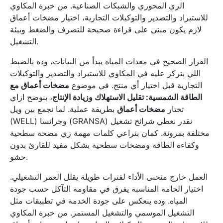
الري المحوري والشبكات الصناعية. من خبرة المكاوي
للاستيراد والتصدير والتوكيلات التجارية، اختيار مضخات أعماق
لازم يكون مبني على قراءة صحيحة للتصرف والضغط وبيئة
التشغيل.
القرار الصحيح في معدات المياه يبدأ من البيانات، وده بالضبط
اللي بنركز عليه في المكاوي للاستيراد والتصدير والتوكيلات
التجارية قبل اختيار أي منتج. في موضوع
مضخات أعماق مع
الطاقة الشمسية: تقليل الاستهلاك وزيادة الإنتاج
، بنوضح ازاي
تختار
مضخات أعماق
بطريقة عملية. لما نجمع بين ويل
(WELL) وجرانسا (GRANSA) نقدر نغطي شرائح تشغيل
مختلفة بمرونة. كمان بنراعي كلمات مهمة زي مضخة سطحية
وكفاءة الطاقة ومضخات سطحية بشكل مفيد للقارئ بدون
حشو.
العمل خارج منحنى الأداء لفترات طويلة يقلل العمر التشغيلي.
اختيار الخامة المناسبة يفرق في مقاومة التآكل حسب جودة
المياه. وده ينعكس على جودة الخدمة في تطبيقات مثل
التشغيل الموسمي والتشغيل المستمر. من خبرة المكاوي