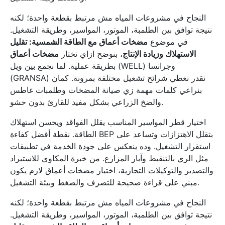
النجاح في مشروعات المياه مش مرتبط بقطعة واحدة؛ لكنه
نتيجة توافق بين الطلمبة، الموتور، المواسير، وطريقة التشغيل.
في موضوع
مضخات أعماق مع الطاقة الشمسية: تقليل
الاستهلاك وزيادة الإنتاج
، بنوضح ازاي تختار
مضخات أعماق
بطريقة عملية. لما نجمع بين ويل (WELL) وجرانسا
(GRANSA) نقدر نغطي شرائح تشغيل مختلفة بمرونة. كمان
بنراعي كلمات مهمة زي صيانة المضخات وطلمبات غاطس
والضخ الزراعي بشكل مفيد للقارئ بدون حشو.
اختيار قطر المواسير المناسب يقلل الفواقد ويحسن استهلاك
الطاقة. نقطة أفضل كفاءة BEP بتقلل الاهتزازات وتساعد على
استقرار التشغيل. وده ينعكس على جودة الخدمة في تطبيقات
مثل الري بالتنقيط وآبار المزارع. من خبرة المكاوي للاستيراد
والتصدير والتوكيلات التجارية، اختيار مضخات أعماق لازم يكون
مبني على قراءة صحيحة للتصرف والضغط وبيئة التشغيل.
النجاح في مشروعات المياه مش مرتبط بقطعة واحدة؛ لكنه
نتيجة توافق بين الطلمبة، الموتور، المواسير، وطريقة التشغيل.