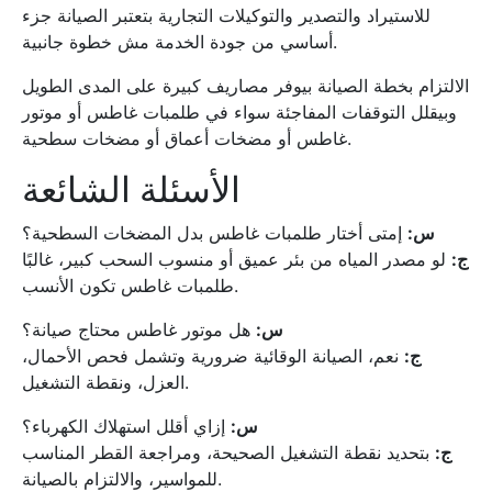
للاستيراد والتصدير والتوكيلات التجارية بتعتبر الصيانة جزء
أساسي من جودة الخدمة مش خطوة جانبية.
الالتزام بخطة الصيانة بيوفر مصاريف كبيرة على المدى الطويل
وبيقلل التوقفات المفاجئة سواء في طلمبات غاطس أو موتور
غاطس أو مضخات أعماق أو مضخات سطحية.
الأسئلة الشائعة
س:
إمتى أختار طلمبات غاطس بدل المضخات السطحية؟
ج:
لو مصدر المياه من بئر عميق أو منسوب السحب كبير، غالبًا
طلمبات غاطس تكون الأنسب.
س:
هل موتور غاطس محتاج صيانة؟
ج:
نعم، الصيانة الوقائية ضرورية وتشمل فحص الأحمال،
العزل، ونقطة التشغيل.
س:
إزاي أقلل استهلاك الكهرباء؟
ج:
بتحديد نقطة التشغيل الصحيحة، ومراجعة القطر المناسب
للمواسير، والالتزام بالصيانة.