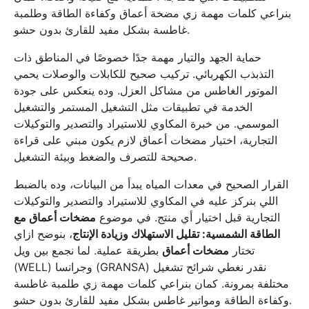
بنراعي كلمات مهمة زي مضخة أعماق وكفاءة الطاقة وطلمبة
غاطسة بشكل مفيد للقارئ بدون حشو.
حماية الجهد والتيار مهمة جدًا خصوصًا في المناطق ذات
التذبذب الكهربائي. تركيب صحيح للكابلات والوصلات يحمي
الموتور الغاطس من مشاكل العزل. وده ينعكس على جودة
الخدمة في تطبيقات مثل التشغيل المستمر والتشغيل
الموسمي. من خبرة المكاوي للاستيراد والتصدير والتوكيلات
التجارية، اختيار مضخات أعماق لازم يكون مبني على قراءة
صحيحة للتصرف والضغط وبيئة التشغيل.
القرار الصحيح في معدات المياه يبدأ من البيانات، وده بالضبط
اللي بنركز عليه في المكاوي للاستيراد والتصدير والتوكيلات
التجارية قبل اختيار أي منتج. في موضوع
مضخات أعماق مع
الطاقة الشمسية: تقليل الاستهلاك وزيادة الإنتاج
، بنوضح ازاي
تختار
مضخات أعماق
بطريقة عملية. لما نجمع بين ويل
(WELL) وجرانسا (GRANSA) نقدر نغطي شرائح تشغيل
مختلفة بمرونة. كمان بنراعي كلمات مهمة زي طلمبة غاطسة
وكفاءة الطاقة ومواتير غاطس بشكل مفيد للقارئ بدون حشو.