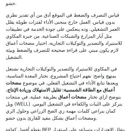
حشو.
قياس التصرف والضغط في الموقع أدق من أي تقدير نظري
بدون قياس. العمل خارج منحنى الأداء لفترات طويلة يقلل
العمر التشغيلي. وده ينعكس على جودة الخدمة في تطبيقات
مثل آبار المزارع والشبكات الصناعية. من خبرة المكاوي
للاستيراد والتصدير والتوكيلات التجارية، اختيار مضخات أعماق
لازم يكون مبني على قراءة صحيحة للتصرف والضغط وبيئة
التشغيل.
في المكاوي للاستيراد والتصدير والتوكيلات التجارية نشتغل
بمنهج واضح: نفهم احتياج المشروع، نختار المعدة المناسبة،
وبعدها نتابع الأداء في التشغيل الفعلي. في موضوع
مضخات
أعماق مع الطاقة الشمسية: تقليل الاستهلاك وزيادة الإنتاج
،
بنوضح ازاي تختار
مضخات أعماق
بطريقة عملية. في منتجات
ويل (WELL) بنركز على الثبات والكفاءة في التشغيل اليومي.
كمان بنراعي كلمات مهمة زي الضخ الزراعي وحلول الري
ومضخات أعماق بشكل مفيد للقارئ بدون حشو.
نقطة أفضل كفاءة BEP بتقلل الاهتزازات وتساعد على استقرار