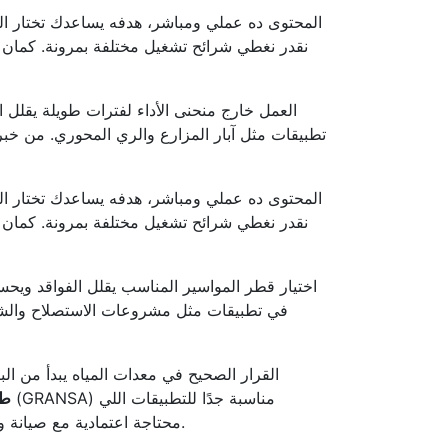
المحتوى ده عملي ومباشر، هدفه يساعدك تختار ال
العمل خارج منحنى الأداء لفترات طويلة يقلل 
تطبيقات مثل آبار المزارع والري المحوري. من خبر
المحتوى ده عملي ومباشر، هدفه يساعدك تختار ال
اختيار قطر المواسير المناسب يقلل الفواقد ويح
في تطبيقات مثل مشروعات الاستصلاح والشبكا
القرار الصحيح في معدات المياه يبدأ من الب
طل
محتاجة اعتمادية مع صيانة واضحة. كمان بنراعي كلمات مهمة زي صيانة المضخات وطلمبة غاطسة ومضخة سطحية بشكل مفيد للقارئ بدون حشو.