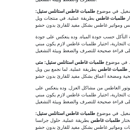
لتشغيل. في موضوع
طلمبات غاطس استانلس ستيل:
ار
طلمبات غاطس
بطريقة عملية. في منتجات ويل (WELL) بنركز على الثبات والكفاءة في التشغيل اليومي. كمان بنراعي
 التآكل حسب جودة المياه. وده ينعكس على جودة
 التجارية، اختيار طلمبات غاطس لازم يكون مبني
يل. في موضوع
طلمبات غاطس استانلس ستيل: متى
ر
طلمبات غاطس
بطريقة عملية. لما نجمع بين ويل (WELL) وجرانسا (GRANSA) نقدر نغطي شرائح تشغيل مختلفة بمرونة. كمان
الموتور الغاطس من مشاكل العزل. وده ينعكس على
 التجارية، اختيار طلمبات غاطس لازم يكون مبني
لتشغيل. في موضوع
طلمبات غاطس استانلس ستيل:
ختار
طلمبات غاطس
بطريقة عملية. حلول جرانسا (GRANSA) مناسبة جدًا للتطبيقات اللي محتاجة اعتمادية مع صيانة واضحة.