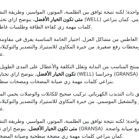
دة؛ لكنه نتيجة توافق بين الطلمبة، الموتور، المواسير، وطريقة ا
متى تكون الخيار الأفضل
، بنوضح ازاي تخت
كلمات مهمة زي كفاءة الطاقة وطلمبات غاطس ومواتير غاطس بشكل مفيد للقارئ بدون حشو.
 الغاطس من مشاكل العزل. اختيار الخامة المناسبة يفرق في مقاومة
حطات رفع صغيرة. من خبرة المكاوي للاستيراد والتصدير والتوكيلات
على قراءة صحيحة للتصرف والضغط وبيئة التشغيل.
منتج المناسب من البداية وتقلل التكلفة والأعطال على المدى الطو
تكون الخيار الأفضل
، بنوضح ازاي تختا
بنراعي كلمات مهمة زي صيانة المضخات ومضخات سطحية ومضخة أعماق بشكل مفيد للقارئ بدون حشو.
اطق ذات التذبذب الكهربائي. تركيب صحيح للكابلات والوصلات يحمي 
التشغيل الموسمي. من خبرة المكاوي للاستيراد والتصدير والتوكيلات
على قراءة صحيحة للتصرف والضغط وبيئة التشغيل.
دة؛ لكنه نتيجة توافق بين الطلمبة، الموتور، المواسير، وطريقة ا
متى تكون الخيار الأفضل
، بنوضح ازاي ت
كمان بنراعي كلمات مهمة زي مضخة سطحية وصيانة المضخات ومواتير غاطس بشكل مفيد للقارئ بدون حشو.