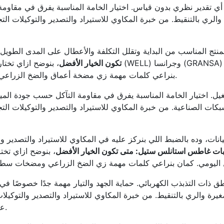
تقدير نظري بدون قياس. اختيار الخامة المناسبة يفرق في مقاومة
ري بالتنقيط. من خبرة المكاوي للاستيراد والتصدير والتوكيلات الت
منتج المناسب من البداية وتقلل التكلفة والأعطال على المدى الطو
تكون الخيار الأفضل
، بنوضح ازاي تختا
بنراعي كلمات مهمة زي مضخة أعماق والضخ الزراعي ومضخات سطحية بشكل مفيد للقارئ بدون حشو.
ات الصناعية. من خبرة المكاوي للاستيراد والتصدير والتوكيلات الت
يانات، وده بالضبط اللي بنركز عليه في المكاوي للاستيراد والتصدير و
ات غاطس استانلس ستيل: متى تكون الخيار الأفضل
، بنوضح ازاي تخت
طق ذات التذبذب الكهربائي. حماية الجهد والتيار مهمة جدًا خصوصًا ف
 والري بالتنقيط. من خبرة المكاوي للاستيراد والتصدير والتوكيلات
على قراءة صحيحة للتصرف والضغط وبيئة التشغيل.