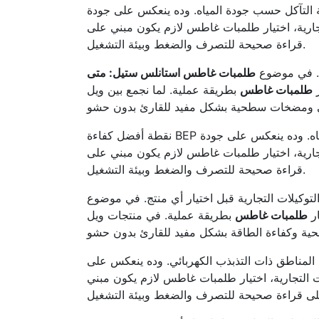
 التآكل حسب جودة المياه. وده ينعكس على جودة
جارية، اختيار طلمبات غاطس لازم يكون مبني على
قراءة صحيحة للتصرف والضغط وبيئة التشغيل.
يل. في موضوع
طلمبات غاطس استانلس ستيل: متى
ر
طلمبات غاطس
بطريقة عملية. لما نجمع بين ويل (WELL) وجرانسا (GRANSA) نقدر نغطي شرائح تشغيل مختلفة بمرونة. كمان
نقطة أفضل كفاءة BEP بتقلل الاهتزازات وتساعد على استقرار التشغيل. اختيار الخامة المناسبة يفرق في مقاومة التآكل حسب جودة المياه. وده ينعكس على جودة
جارية، اختيار طلمبات غاطس لازم يكون مبني على
قراءة صحيحة للتصرف والضغط وبيئة التشغيل.
التوكيلات التجارية قبل اختيار أي منتج. في موضوع
ار
طلمبات غاطس
بطريقة عملية. في منتجات ويل (WELL) بنركز على الثبات والكفاءة في
ي المناطق ذات التذبذب الكهربائي. وده ينعكس على
 التجارية، اختيار طلمبات غاطس لازم يكون مبني