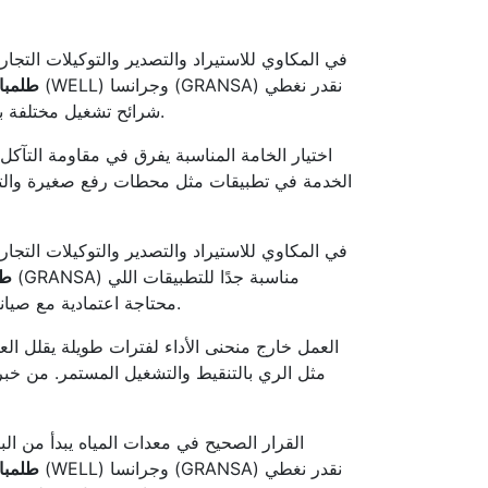
في المكاوي للاستيراد والتصدير والتوكيلات التجار
طلمبا
شرائح تشغيل مختلفة بمرونة. كمان بنراعي كلمات مهمة زي مضخة سطحية ومضخات سطحية والضخ الزراعي بشكل مفيد للقارئ بدون حشو.
اختيار الخامة المناسبة يفرق في مقاومة الت
الخدمة في تطبيقات مثل محطات رفع صغيرة والتشغ
في المكاوي للاستيراد والتصدير والتوكيلات التجار
طل
محتاجة اعتمادية مع صيانة واضحة. كمان بنراعي كلمات مهمة زي طلمبات غاطس وكفاءة الطاقة وموتور غاطس بشكل مفيد للقارئ بدون حشو.
العمل خارج منحنى الأداء لفترات طويلة يقلل ال
مثل الري بالتنقيط والتشغيل المستمر. من خبر
القرار الصحيح في معدات المياه يبدأ من الب
طلمبا