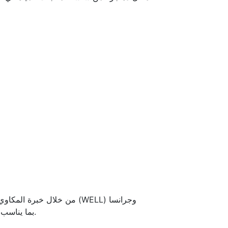
من خلال خبرة المكاوي لل
(GRANSA) بما يناسب احتياج العميل سواء كان المطلوب طلمبات غاطس أو موتور غاطس أو مضخات أعماق أو مضخات سطحية.